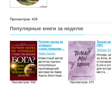
Просмотров: 426
Популярные книги за неделю
Почему наука не
Только м
отрицает
(ЛП)
существование…
Тейлор Т
Амир Ацель
Иногда, ц
Известный автор
за боль, 
десятка научно-
отпускаем
популярных
Если и ес
произведений,
для котор
математик Амир
места…
Ацель блестяще…
Просмотров: 506
Просмотров: 375