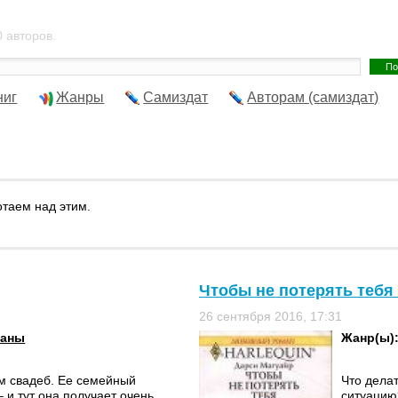
 авторов.
ниг
Жанры
Самиздат
Авторам (самиздат)
отаем над этим.
Чтобы не потерять тебя 
26 сентября 2016, 17:31
маны
Жанр(ы)
м свадеб. Ее семейный
Что дела
– и тут она получает очень
ситуацию