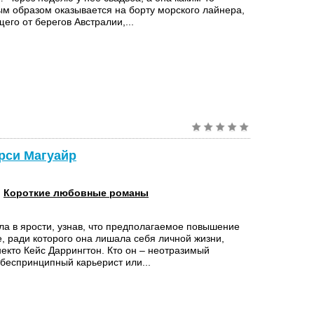
ым образом оказывается на борту морского лайнера,
го от берегов Австралии,...
арси Магуайр
:
Короткие любовные романы
ла в ярости, узнав, что предполагаемое повышение
, ради которого она лишала себя личной жизни,
некто Кейс Даррингтон. Кто он – неотразимый
 беспринципный карьерист или...