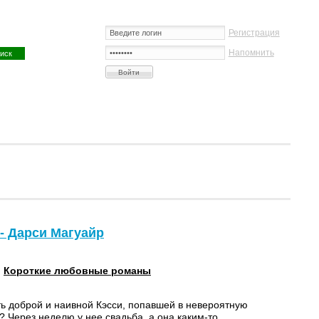
Регистрация
Напомнить
- Дарси Магуайр
:
Короткие любовные романы
ть доброй и наивной Кэсси, попавшей в невероятную
? Через неделю у нее свадьба, а она каким-то