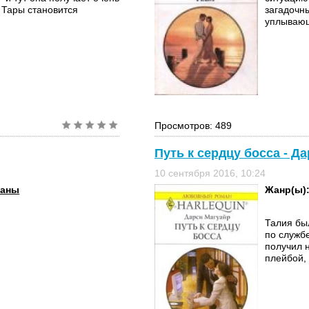
м Тары становится
загадочн
уплывающе
Просмотров: 489
Путь к сердцу босса - Д
10 сентября 2016, 10:24
маны
Жанр(ы)
Талия бы
по службе
получил 
плейбой,