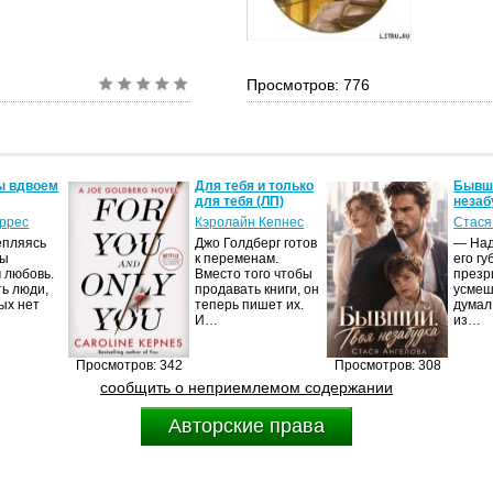
Просмотров: 776
ы вдвоем
Для тебя и только
Бывши
для тебя (ЛП)
незаб
оррес
Кэролайн Кепнес
Стася
епляясь
Джо Голдберг готов
— Над
мы
к переменам.
его гу
 любовь.
Вместо того чтобы
презр
ть люди,
продавать книги, он
усмеш
ых нет
теперь пишет их.
думал
И…
из…
Просмотров: 342
Просмотров: 308
сообщить о неприемлемом содержании
Авторские права