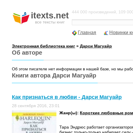
444 000 произведений, 109 000
itexts.net
все тексты книг
Главная
Новинки к
Электронная библиотека книг
»
Дарси Магуайр
Об авторе
Об этом писателе нет информации в нашей базе, но мы раб
Книги автора Дарси Магуайр
Как признаться в любви - Дарси Магуайр
28 сентября 2016, 23:01
Жанр(ы):
Короткие любовные ро
Тара Эндрюс работает организаторо
бизнес только-только набирает силу 