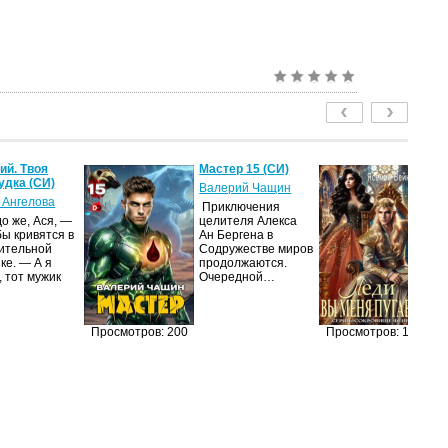
й. Твоя
Мастер 15 (СИ)
Ле
удка (СИ)
пу
Валерий Чащин
 Ангелова
Я
Приключения
о же, Ася, —
целителя Алекса
Н
бы кривятся в
Ан Бергена в
по
ительной
Содружестве миров
на
ке. — А я
продолжаются.
ср
, тот мужик
Очередной…
пс
ве
ан
п
Просмотров: 200
Просмотров: 187