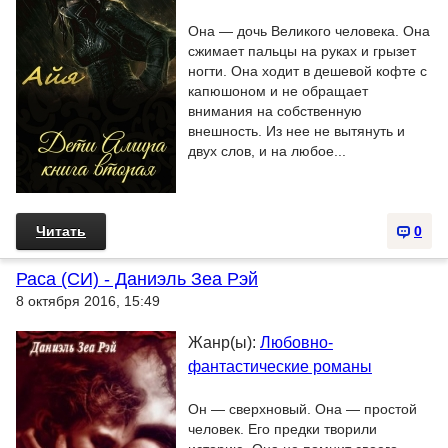
Она — дочь Великого человека. Она
сжимает пальцы на руках и грызет
ногти. Она ходит в дешевой кофте с
капюшоном и не обращает
внимания на собственную
внешность. Из нее не вытянуть и
двух слов, и на любое...
Читать
0
Раса (СИ) - Даниэль Зеа Рэй
8 октября 2016, 15:49
Жанр(ы):
Любовно-
фантастические романы
Он — сверхновый. Она — простой
человек. Его предки творили