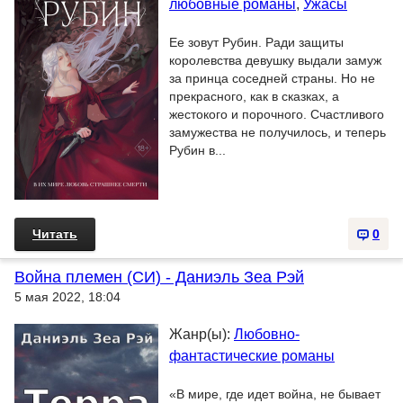
любовные романы
,
Ужасы
Ее зовут Рубин. Ради защиты
королевства девушку выдали замуж
за принца соседней страны. Но не
прекрасного, как в сказках, а
жестокого и порочного. Счастливого
замужества не получилось, и теперь
Рубин в...
Читать
0
Война племен (СИ) - Даниэль Зеа Рэй
5 мая 2022, 18:04
Жанр(ы):
Любовно-
фантастические романы
«В мире, где идет война, не бывает