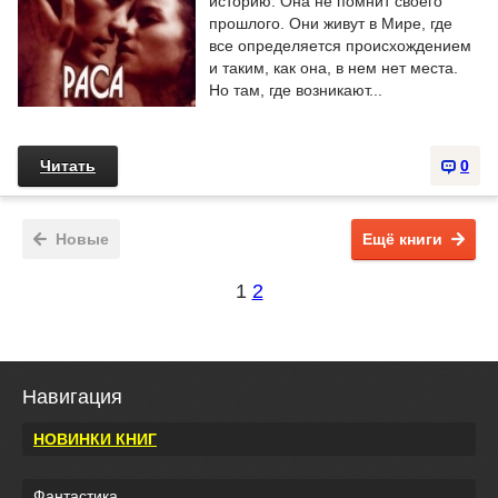
историю. Она не помнит своего
прошлого. Они живут в Мире, где
все определяется происхождением
и таким, как она, в нем нет места.
Но там, где возникают...
Читать
0
Новые
Ещё книги
1
2
Навигация
НОВИНКИ КНИГ
Фантастика