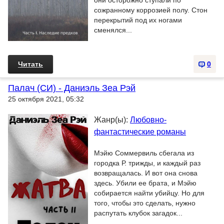
они осторожно ступали по
сожранному коррозией полу. Стон
перекрытий под их ногами
сменялся...
Читать
0
Палач (СИ) - Даниэль Зеа Рэй
25 октября 2021, 05:32
Жанр(ы):
Любовно-
фантастические романы
Мэйю Соммервиль сбегала из
городка Р. трижды, и каждый раз
возвращалась. И вот она снова
здесь. Убили ее брата, и Мэйю
собирается найти убийцу. Но для
того, чтобы это сделать, нужно
распутать клубок загадок...