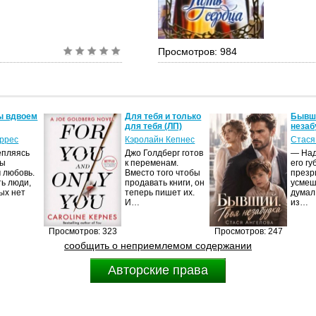
Просмотров: 984
ы вдвоем
Для тебя и только
Бывши
для тебя (ЛП)
незаб
оррес
Кэролайн Кепнес
Стася
епляясь
Джо Голдберг готов
— Над
мы
к переменам.
его гу
 любовь.
Вместо того чтобы
презр
ть люди,
продавать книги, он
усмеш
ых нет
теперь пишет их.
думал
И…
из…
Просмотров: 323
Просмотров: 247
сообщить о неприемлемом содержании
Авторские права