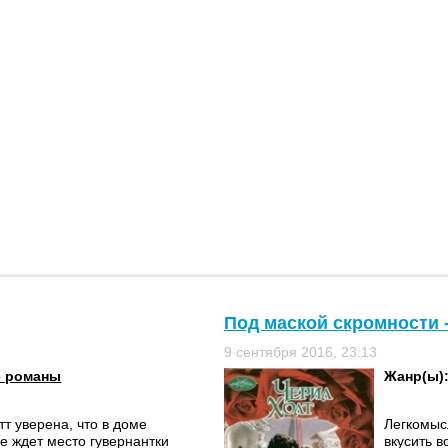
Под маской скромности 
9 сентября 2016, 23:13
е романы
Жанр(ы)
т уверена, что в доме
Легкомыс
е ждет место гувернантки
вкусить в