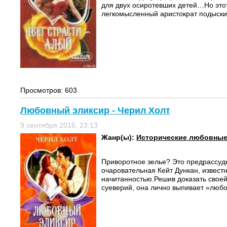
для двух осиротевших детей…Но это
легкомысленный аристократ подыскив
Просмотров: 603
Любовный эликсир - Черил Холт
9 сентября 2016, 23:13
Жанр(ы):
Исторические любовны
Приворотное зелье? Это предрассудк
очаровательная Кейт Дункан, извест
начитанностью.Решив доказать своей
суеверий, она лично выпивает «любо