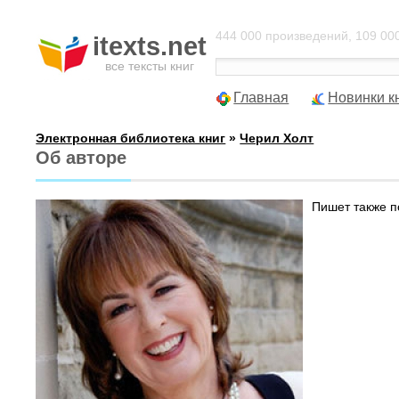
444 000 произведений, 109 000
itexts.net
все тексты книг
Главная
Новинки к
Электронная библиотека книг
»
Черил Холт
Об авторе
Пишет также п