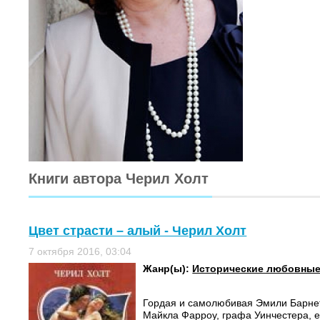
Книги автора Черил Холт
Цвет страсти – алый - Черил Холт
7 октября 2016, 03:04
Жанр(ы):
Исторические любовны
Гордая и самолюбивая Эмили Барнет
Майкла Фарроу, графа Уинчестера, е