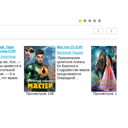
й. Твоя
Мастер 15 (СИ)
Ме
удка (СИ)
м
Валерий Чащин
ак
 Ангелова
Приключения
Ир
о же, Ася, —
целителя Алекса
бы кривятся в
Ан Бергена в
Я
ительной
Содружестве миров
об
ке. — А я
продолжаются.
оч
, тот мужик
Очередной…
ма
её
за
п
Просмотров: 148
Просмотров: 128