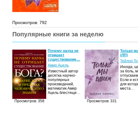
Просмотров: 792
Популярные книги за неделю
Почему наука не
Только м
отрицает
(ЛП)
существование…
Тейлор Т
Амир Ацель
Иногда, ц
Известный автор
за боль, 
десятка научно-
отпускаем
популярных
Если и ес
произведений,
для котор
математик Амир
места…
Ацель блестяще…
Просмотров: 358
Просмотров: 331