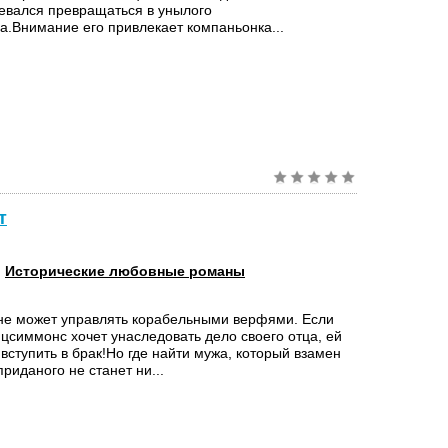
евался превращаться в унылого
а.Внимание его привлекает компаньонка...
т
:
Исторические любовные романы
не может управлять корабельными верфями. Если
цсиммонс хочет унаследовать дело своего отца, ей
вступить в брак!Но где найти мужа, который взамен
приданого не станет ни...