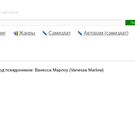
 авторов.
ниг
Жанры
Самиздат
Авторам (самиздат)
од псевдонимом: Ванесса Марлоу (Vanessa Marlow)