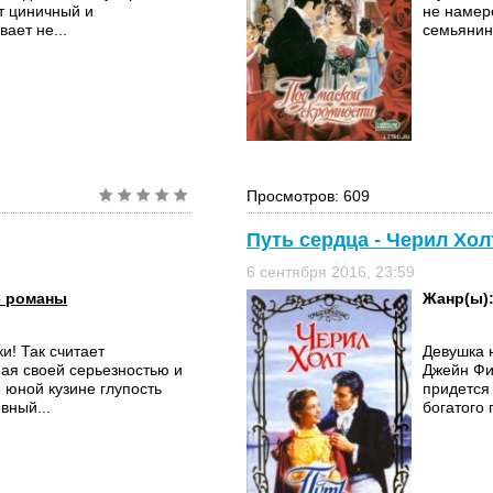
т циничный и
не намер
ает не...
семьянин
Просмотров: 609
Путь сердца - Черил Хол
6 сентября 2016, 23:59
е романы
Жанр(ы)
и! Так считает
Девушка 
ная своей серьезностью и
Джейн Фи
 юной кузине глупость
придется 
вный...
богатого 