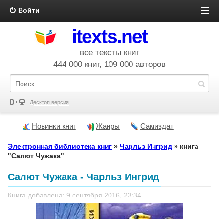
Войти
itexts.net
все тексты книг
444 000 книг, 109 000 авторов
Десктоп версия
Новинки книг
Жанры
Самиздат
Электронная библиотека книг
»
Чарльз Ингрид
» книга
"Салют Чужака"
Салют Чужака - Чарльз Ингрид
Книга добавлена: 9 сентября 2016, 23:34