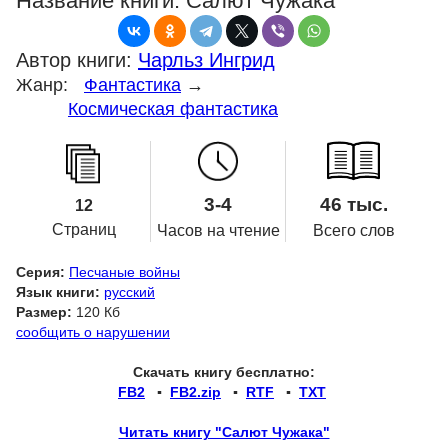
Название книги:
Салют Чужака
Автор книги:
Чарльз Ингрид
Жанр:
Фантастика
→
Космическая фантастика
3-4
46 тыс.
12
Страниц
Часов на чтение
Всего слов
Серия:
Песчаные войны
Язык книги:
русский
Размер:
120 Кб
сообщить о нарушении
Скачать книгу бесплатно:
FB2
▪
FB2.zip
▪
RTF
▪
TXT
Читать книгу "Салют Чужака"