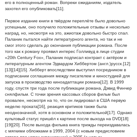
его в полноценный роман. Вопреки ожиданиям, издатель
захотел его опубликовать[11].
Первое издание книги в твёрдом переплёте было довольно
успешным, оно получило положительные отзывы и несколько
наград, но, несмотря на это, ажиотаж довольно быстро спал.
Паланик пытался найти литературного агента, но так и не
смог этого сделать до окончания публикации романа. После
того как к роману проявил интерес Голливуд в лице студии
«20th Century Fox», Паланик подписал контракт с актёром и
литературным агентом Эдвардом Хиббертом (англ.)русск.[12]
[13][14][15]. Хибберт впоследствии выступил посредником в
подписании соглашения между писателем и киностудией для
запуска в производство киноадаптации романа[12]. В 1999
году, спустя три года после публикации романа, Дэвид Финчер
снялфильм. С точки зрения кассовых сборов фильм был
провален, несмотря на то, что он лидировал в США первую
неделю проката[16], реакция критиков также была
неоднозначной, хотя в основном и положительной[17]. Однако
культовый статус пришёл к картине после выхода на DVD[18]
[19][20]. После выхода фильма книга трижды переиздавалась
с мягкими обложками в 1999, 2004 (с новым предисловием