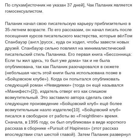
По слухам[источник не указан 37 дней], Чак Паланик является
гомосексуалистом.
Паланик начал свою писательскую карьеру приблизительно в
35-летнем возрасте. По его рассказам, он начал писать после
посещения курсов писательского мастерства, которые вёлТом
Спанбауэр (англ.)русск., куда он ходил, чтобы завести новых
друзей. Спанбауэр сильно повлиял на минималистический
писательский стиль Паланика. Его первая книга «Бессонница:
Если ты жил здесь, то был уже дома» так и не была
опубликована, так как Паланик разочаровался в сюжете
(небольшая часть этой книги была использована позже в
«Бойцовском клубе»). Когда он попытался опубликовать
следующий роман «Невидимки» (тогда он ещё назывался
«Манифест»[2]), издатель отверг его как слишком
возмутительный. Это заставило автора сделать своё
следующее произведение «Бойцовский клуб» ещё более
возмутительным назло издателю[10]. «Бойцовский клуб»
писался в свободное от работы во «Freightliner» время.
Сначала, в 1995 году, он был опубликован в виде короткого
рассказа в сборнике «Pursuit of Hapiness» (этот рассказ
впоследствии стал шестой главой). Затем Паланик развернул