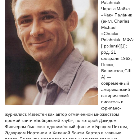
Palahniuk
Чарльз Майкл
«Чак» Пала́ник
(англ. Charles
Michael
«Chuck»
Palahniuk, МФА:
[ˈpɔːlənɪk][1];
род. 21
февраля 1962,
Песко,
Вашингтон,СШ
А) —
современный
американский
сатирический
писатель и
фриланс-
журналист. Известен как автор отмеченной множеством
премий книги «Бойцовский клуб», по которой Дэвидом
Финчером был снят одноимённый фильм с Брэдом Питтом,
Эдвардом Нортоном и Хеленой Бонэм Картер в главных