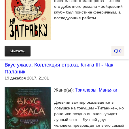
писательского мастерства… Успех
его дебютного романа «Бойцовский
клуб» был поистине фееричным, а
последующие работы...
Читать
0
Вкус ужаса: Коллекция страха. Книга III - Чак
Паланик
19 декабря 2017, 21:01
Жанр(ы):
Триллеры
,
Маньяки
Древний вампир оказывается в
ловушке на тонущем «Титанике», но
рано или поздно он вновь увидит
лунный свет… Лучший друг
человека превращается в его самый