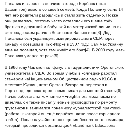
Паланик и вырос в вагончике в городе Бербанк (штат
Вашингтон) вместе со своей семьёй. Когда Паланику было 14
лет, его родители разошлись и стали жить отдельно. Позже
они развелись, поэтому часто оставляли его и ещё трёх
братьев с дедушкой и бабушкой по материнской линии на их
скотоводческом ранчо в Восточном Вашингтоне[3]. Дед
Паланика был украинцем, эмигрировавшим в США через
Канаду и осевшим в Нью-Йорке в 1907 году. Сам Чак Украину
ещё не посещал, хотя там живёт его брат[4]. В 2009 году мать
Паланика умерла от рака[5].
В 1986 году Чак окончил факультет журналистики Орегонского
университета в США. Во время учёбы в колледже работал
стажёром наНациональном Общественном радио KLCC в
местечке Юджин, штат Орегон. Вскоре он переехал в
Портленд, где некоторое время писал для местной газеты[6].
Начав работать на компанию «Freightliner» механиком по
дизелям, он также писал учебные руководства по ремонту
грузовиков и занимался понемногу журналистской практикой
(работа, к которой он ещё вернётся, даже после карьерного
взлёта). После случайного посещения бесплатного семинара,
который проводился организацией «Landmark Education»,