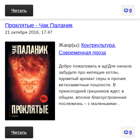
Читать
0
Проклятые - Чак Паланик
21 октября 2016, 17:47
Жанр(ы):
Контркультура
,
Современная проза
Добро пожаловать в ад!Для начала
забудьте про кипящие котлы,
ядовитый аромат серы и прочие
ветхозаветные пошлости. В
преисподней грешников ждет, в
общем, вполне благоустроенная
послежизнь – с маленькими...
Читать
0