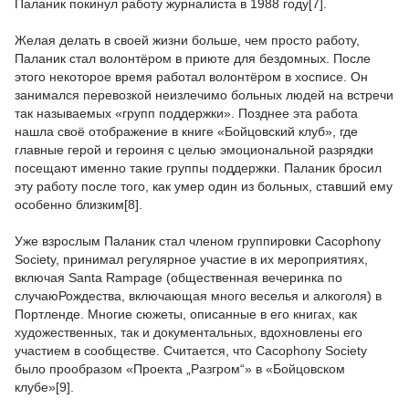
Паланик покинул работу журналиста в 1988 году[7].
Желая делать в своей жизни больше, чем просто работу,
Паланик стал волонтёром в приюте для бездомных. После
этого некоторое время работал волонтёром в хосписе. Он
занимался перевозкой неизлечимо больных людей на встречи
так называемых «групп поддержки». Позднее эта работа
нашла своё отображение в книге «Бойцовский клуб», где
главные герой и героиня с целью эмоциональной разрядки
посещают именно такие группы поддержки. Паланик бросил
эту работу после того, как умер один из больных, ставший ему
особенно близким[8].
Уже взрослым Паланик стал членом группировки Cacophony
Society, принимал регулярное участие в их мероприятиях,
включая Santa Rampage (общественная вечеринка по
случаюРождества, включающая много веселья и алкоголя) в
Портленде. Многие сюжеты, описанные в его книгах, как
художественных, так и документальных, вдохновлены его
участием в сообществе. Считается, что Cacophony Society
было прообразом «Проекта „Разгром“» в «Бойцовском
клубе»[9].