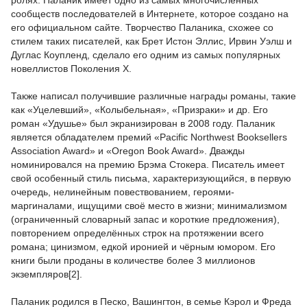
ролях. Паланик имеет одно из самых многочисленных
сообществ последователей в Интернете, которое создано на
его официальном сайте. Творчество Паланика, схожее со
стилем таких писателей, как Брет Истон Эллис, Ирвин Уэлш и
Дуглас Коупленд, сделало его одним из самых популярных
новеллистов Поколения X.
Также написал получившие различные награды романы, такие
как «Уцелевший», «Колыбельная», «Призраки» и др. Его
роман «Удушье» был экранизирован в 2008 году. Паланик
является обладателем премий «Pacific Northwest Booksellers
Association Award» и «Oregon Book Award». Дважды
номинировался на премию Брэма Стокера. Писатель имеет
свой особенный стиль письма, характе­ри­зу­ю­щий­ся, в первую
очередь, нелинейным повествованием, героями-
маргиналами, ищущими своё место в жизни; минимализмом
(ограниченный словарный запас и короткие предложения),
повторением определённых строк на протяжении всего
романа; цинизмом, едкой иронией и чёрным юмором. Его
книги были проданы в количестве более 3 миллионов
экземпляров[2].
Паланик родился в Песко, Вашингтон, в семье Кэрол и Фреда