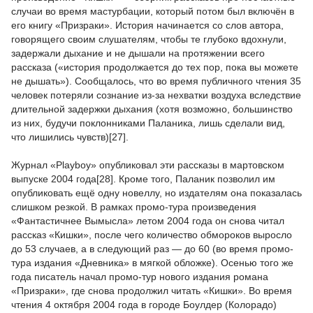
случаи во время мастурбации, который потом был включён в
его книгу «Призраки». История начинается со слов автора,
говорящего своим слушателям, чтобы те глубоко вдохнули,
задержали дыхание и не дышали на протяжении всего
рассказа («история продолжается до тех пор, пока вы можете
не дышать»). Сообщалось, что во время публичного чтения 35
человек потеряли сознание из-за нехватки воздуха вследствие
длительной задержки дыхания (хотя возможно, большинство
из них, будучи поклонниками Паланика, лишь сделали вид,
что лишились чувств)[27].
Журнал «Playboy» опубликовал эти рассказы в мартовском
выпуске 2004 года[28]. Кроме того, Паланик позволил им
опубликовать ещё одну новеллу, но издателям она показалась
слишком резкой. В рамках промо-тура произведения
«Фантастичнее Вымысла» летом 2004 года он снова читал
рассказ «Кишки», после чего количество обмороков выросло
до 53 случаев, а в следующий раз — до 60 (во время промо-
тура издания «Дневника» в мягкой обложке). Осенью того же
года писатель начал промо-тур нового издания романа
«Призраки», где снова продолжил читать «Кишки». Во время
чтения 4 октября 2004 года в городе Боулдер (Колорадо)