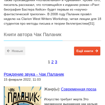
также произведения «Колыбельная» и «Дневник». Кроме того,
писатель рассказал, что готовящийся к изданию роман «Рэнт:
биография Бастера Кейси» будет первым из «научно-
фантастической трилогии». В 2008 году Паланик провёл
неделю на Clarion West Writers Workshop, читая лекции для 18
студентов про методы письма и теории беллетристики[31].
Книги автора Чак Паланик
Новые
Ещё книги
1
2
3
Рождение звука - Чак Паланик
15 февраля 2022, 11:03
Жанр(ы):
Современная проза
Искусство требует жертв.Это
заезженное выражение как нельзя