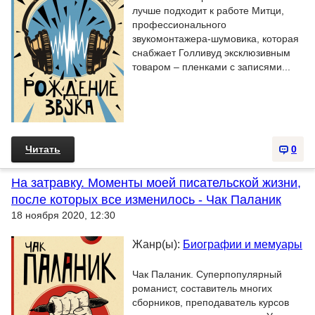
лучше подходит к работе Митци,
профессионального
звукомонтажера-шумовика, которая
снабжает Голливуд эксклюзивным
товаром – пленками с записями...
Читать
0
На затравку. Моменты моей писательской жизни,
после которых все изменилось - Чак Паланик
18 ноября 2020, 12:30
Жанр(ы):
Биографии и мемуары
Чак Паланик. Суперпопулярный
романист, составитель многих
сборников, преподаватель курсов