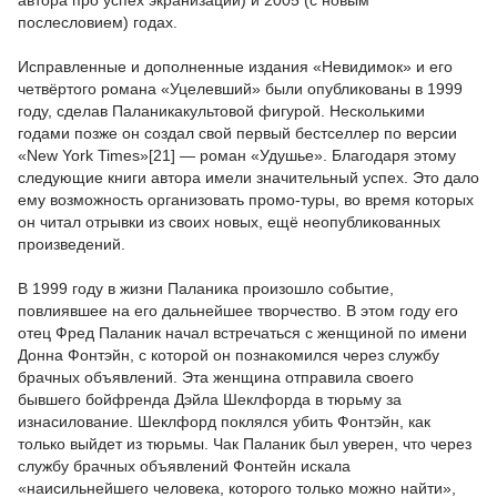
автора про успех экранизации) и 2005 (с новым
послесловием) годах.
Исправленные и дополненные издания «Невидимок» и его
четвёртого романа «Уцелевший» были опубликованы в 1999
году, сделав Паланикакультовой фигурой. Несколькими
годами позже он создал свой первый бестселлер по версии
«New York Times»[21] — роман «Удушье». Благодаря этому
следующие книги автора имели значительный успех. Это дало
ему возможность организовать промо-туры, во время которых
он читал отрывки из своих новых, ещё неопубликованных
произведений.
В 1999 году в жизни Паланика произошло событие,
повлиявшее на его дальнейшее творчество. В этом году его
отец Фред Паланик начал встречаться с женщиной по имени
Донна Фонтэйн, с которой он познакомился через службу
брачных объявлений. Эта женщина отправила своего
бывшего бойфренда Дэйла Шеклфорда в тюрьму за
изнасилование. Шеклфорд поклялся убить Фонтэйн, как
только выйдет из тюрьмы. Чак Паланик был уверен, что через
службу брачных объявлений Фонтейн искала
«наисильнейшего человека, которого только можно найти»,