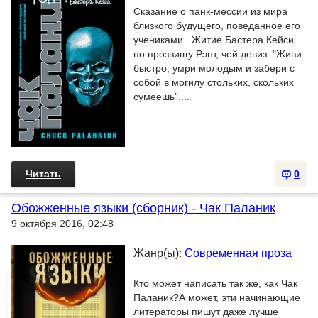
Сказание о панк-мессии из мира
близкого будущего, поведанное его
учениками...Житие Бастера Кейси
по прозвищу Рэнт, чей девиз: "Живи
быстро, умри молодым и забери с
собой в могилу стольких, скольких
сумеешь"....
Читать
0
Обожженные языки (сборник) - Чак Паланик
9 октября 2016, 02:48
Жанр(ы):
Современная проза
Кто может написать так же, как Чак
Паланик?А может, эти начинающие
литераторы пишут даже лучше