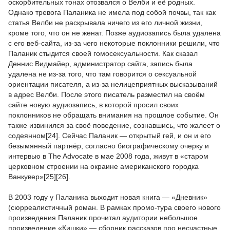
оскорбительных тонах отозвался о Велби и её родных.
Однако тревога Паланика не имела под собой почвы, так как
статья Велби не раскрывала ничего из его личной жизни,
кроме того, что он не женат. Позже аудиозапись была удалена
с его веб-сайта, из-за чего некоторые поклонники решили, что
Паланик стыдится своей гомосексуальности. Как сказал
Деннис Видмайер, администратор сайта, запись была
удалена не из-за того, что там говорится о сексуальной
ориентации писателя, а из-за нелицеприятных высказываний
в адрес Велби. После этого писатель разместил на своём
сайте новую аудиозапись, в которой просил своих
поклонников не обращать внимания на прошлое событие. Он
также извинился за своё поведение, сознавшись, что жалеет о
содеянном[24]. Сейчас Паланик — открытый гей, и он и его
безымянный партнёр, согласно биографическому очерку и
интервью в The Advocate в мае 2008 года, живут в «старом
церковном строении на окраине американского городка
Ванкувер»[25][26].
В 2003 году у Паланика выходит новая книга — «Дневник»
(сюрреалистичный роман. В рамках промо-тура своего нового
произведения Паланик прочитал аудитории небольшое
произведение «Кишки» — сборник рассказов про несчастные