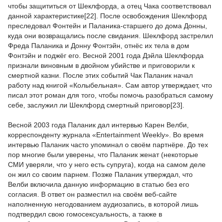
чтобы защититься от Шеклфорда, а отец Чака соответствовал
данной характеристике[22]. После освобождения Шеклфорд
преследовал Фонтейн и Паланика-старшего до дома Донны,
куда они возвращались после свидания. Шеклфорд застрелил
Фреда Паланика и Донну Фонтэйн, отнёс их тела в дом
Фонтэйн и поджёг его. Весной 2001 года Дэйла Шеклфорда
признали виновным в двойном убийстве и приговорили к
смертной казни. После этих событий Чак Паланик начал
работу над книгой «Колыбельная». Сам автор утверждает, что
писал этот роман для того, чтобы помочь разобраться самому
себе, заслужил ли Шеклфорд смертный приговор[23].
Весной 2003 года Паланик дал интервью Карен Велби,
корреспонденту журнала «Entertainment Weekly». Во время
интервью Паланик часто упоминал о своём партнёре. До тех
пор многие были уверены, что Паланик женат (некоторые
СМИ уверяли, что у него есть супруга), когда на самом деле
он жил со своим парнем. Позже Паланик утверждал, что
Велби включила данную информацию в статью без его
согласия. В ответ он разместил на своём веб-сайте
наполненную негодованием аудиозапись, в которой лишь
подтвердил свою гомосексуальность, а также в