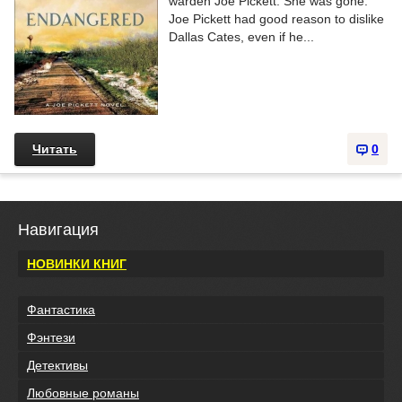
warden Joe Pickett. She was gone.
Joe Pickett had good reason to dislike
Dallas Cates, even if he...
Читать
0
Навигация
НОВИНКИ КНИГ
Фантастика
Фэнтези
Детективы
Любовные романы