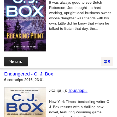
It was always good to see Butch
Roberson, Joe thought—a hard-
working, upright local business owner
whose daughter was friends with his
own. Little did he know that when he
talked to Butch that day, the...
Читать
0
Endangered - C. J. Box
6 сентября 2016, 23:01
Жанр(ы):
Триллеры
New York Times–bestselling writer C.
J. Box returns with a thrilling new
novel, featuring Wyoming game