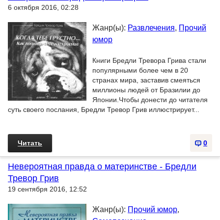
6 октября 2016, 02:28
Жанр(ы):
Развлечения
,
Прочий
юмор
Книги Бредли Тревора Грива стали
популярными более чем в 20
странах мира, заставив смеяться
миллионы людей от Бразилии до
Японии.Чтобы донести до читателя
суть своего послания, Бредли Тревор Грив иллюстрирует...
Читать
0
Невероятная правда о материнстве - Бредли
Тревор Грив
19 сентября 2016, 12:52
Жанр(ы):
Прочий юмор
,