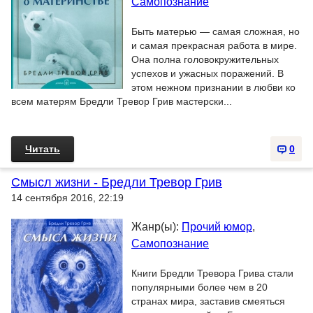
Самопознание
Быть матерью — самая сложная, но
и самая прекрасная работа в мире.
Она полна головокружительных
успехов и ужасных поражений. В
этом нежном признании в любви ко
всем матерям Бредли Тревор Грив мастерски...
Читать
0
Смысл жизни - Бредли Тревор Грив
14 сентября 2016, 22:19
Жанр(ы):
Прочий юмор
,
Самопознание
Книги Бредли Тревора Грива стали
популярными более чем в 20
странах мира, заставив смеяться