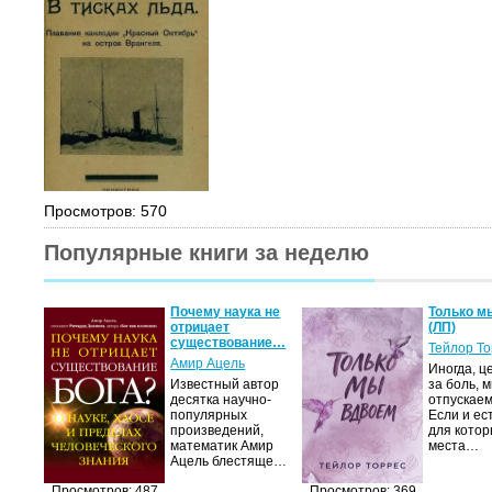
Просмотров: 570
Популярные книги за неделю
Почему наука не
Только м
отрицает
(ЛП)
существование…
Тейлор Т
Амир Ацель
Иногда, ц
Известный автор
за боль, 
десятка научно-
отпускаем
популярных
Если и ес
произведений,
для котор
математик Амир
места…
Ацель блестяще…
Просмотров: 487
Просмотров: 369