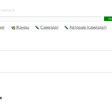
 авторов.
ниг
Жанры
Самиздат
Авторам (самиздат)
я