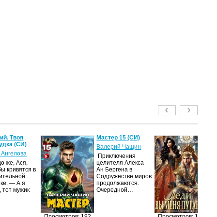
й. Твоя
Мастер 15 (СИ)
Ле
удка (СИ)
пу
Валерий Чащин
 Ангелова
Я
Приключения
о же, Ася, —
целителя Алекса
Н
бы кривятся в
Ан Бергена в
по
ительной
Содружестве миров
на
ке. — А я
продолжаются.
ср
, тот мужик
Очередной…
пс
ве
ан
п
Просмотров: 192
Просмотров: 173