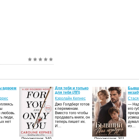
ы вдвоем
Для тебя и только
Бывши
для тебя (ЛП)
незаб
оррес
Кэролайн Кепнес
Стася
епляясь
Джо Голдберг готов
— Над
мы
к переменам.
его гу
 любовь.
Вместо того чтобы
презр
ть люди,
продавать книги, он
усмеш
ых нет
теперь пишет их.
думал
И…
из…
Просмотров: 340
Просмотров: 301