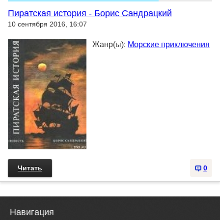
Пиратская история - Борис Сандрацкий
10 сентября 2016, 16:07
Жанр(ы):
Морские приключения
Читать
0
Навигация