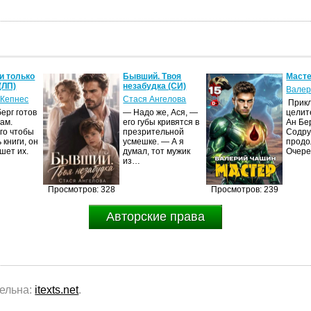
и только
Бывший. Твоя
Масте
(ЛП)
незабудка (СИ)
Валер
 Кепнес
Стася Ангелова
Прик
ерг готов
— Надо же, Ася, —
целит
ам.
его губы кривятся в
Ан Бе
го чтобы
презрительной
Содру
 книги, он
усмешке. — А я
продо
шет их.
думал, тот мужик
Очер
из…
Просмотров: 328
Просмотров: 239
Авторские права
тельна:
itexts.net
.