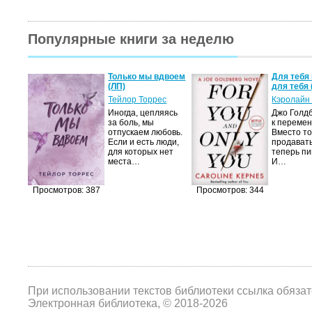
Популярные книги за неделю
а не
Только мы вдвоем
Для тебя 
(ЛП)
для тебя 
ние…
Тейлор Торрес
Кэролайн
Иногда, цепляясь
Джо Голдб
тор
за боль, мы
к перемен
но-
отпускаем любовь.
Вместо то
Если и есть люди,
продавать
,
для которых нет
теперь пи
мир
места…
И…
яще…
Просмотров: 387
Просмотров: 344
При использовании текстов библиотеки ссылка обяза
Электронная библиотека, © 2018-2026