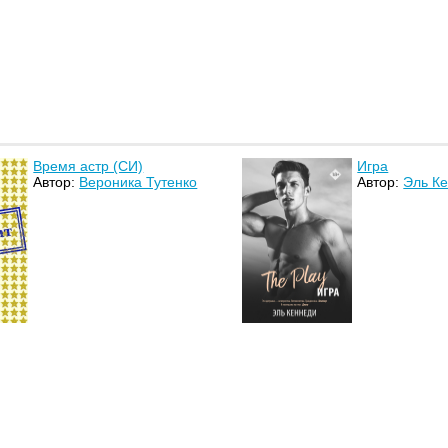
Время астр (СИ)
Игра
Автор:
Вероника Тутенко
Автор:
Эль К