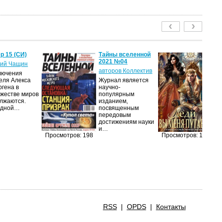
р 15 (СИ)
Тайны вселенной
Ле
2021 №04
пу
ий Чащин
авторов Коллектив
Я
лючения
еля Алекса
Журнал является
Н
ргена в
научно-
по
жестве миров
популярным
на
лжаются.
изданием,
ср
едной…
посвященным
пс
передовым
ве
достижениям науки
ан
и…
п
Просмотров: 198
Просмотров: 198
RSS
|
OPDS
|
Контакты