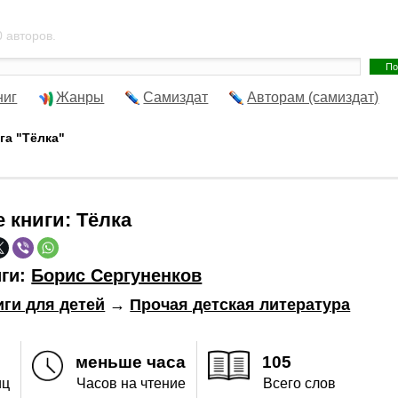
 авторов.
ниг
Жанры
Самиздат
Авторам (самиздат)
га "Тёлка"
е книги:
Тёлка
иги:
Борис Сергуненков
иги для детей
→
Прочая детская литература
меньше часа
105
иц
Часов на чтение
Всего слов