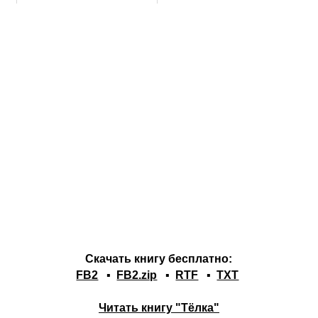
Скачать книгу бесплатно:
FB2
▪
FB2.zip
▪
RTF
▪
TXT
Читать книгу "Тёлка"