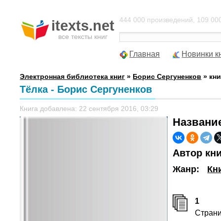
444 000 произведений, 109 000
itexts.net
все тексты книг
Главная
Новинки к
Электронная библиотека книг
»
Борис Сергуненков
» кни
Тёлка - Борис Сергуненков
Книга добавлена: 22 сентября 2016, 03:29
Названи
Автор кн
Жанр:
Кн
1
Стран