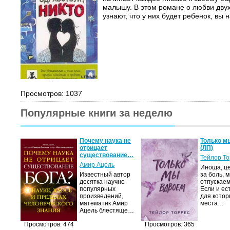
малышу. В этом романе о любви двух
узнают, что у них будет ребенок, вы н
Просмотров: 1037
Популярные книги за неделю
Почему наука не
Только м
отрицает
(ЛП)
существование…
Тейлор Т
Амир Ацель
Иногда, ц
Известный автор
за боль, 
десятка научно-
отпускаем
популярных
Если и ес
произведений,
для котор
математик Амир
места…
Ацель блестяще…
Просмотров: 474
Просмотров: 365