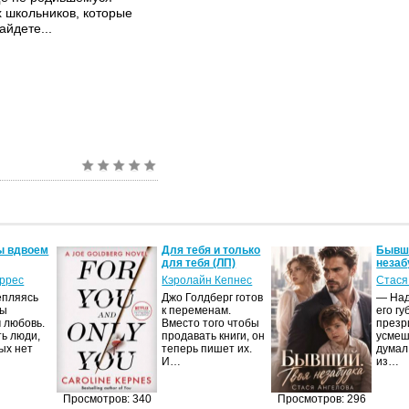
 школьников, которые
айдете...
ы вдвоем
Для тебя и только
Бывши
для тебя (ЛП)
незаб
оррес
Кэролайн Кепнес
Стася
епляясь
Джо Голдберг готов
— Над
мы
к переменам.
его гу
 любовь.
Вместо того чтобы
презр
ть люди,
продавать книги, он
усмеш
ых нет
теперь пишет их.
думал
И…
из…
Просмотров: 340
Просмотров: 296