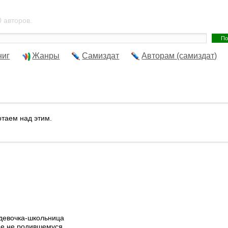
 авторов.
ниг
Жанры
Самиздат
Авторам (самиздат)
отаем над этим.
 девочка-школьница
ще не родившемуся