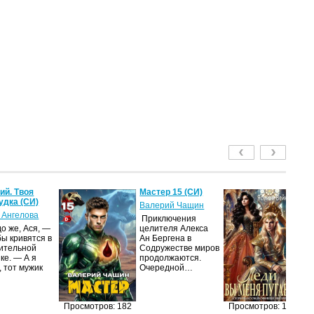
й. Твоя
Мастер 15 (СИ)
Ле
удка (СИ)
пу
Валерий Чащин
 Ангелова
Я
Приключения
о же, Ася, —
целителя Алекса
Н
бы кривятся в
Ан Бергена в
по
ительной
Содружестве миров
на
ке. — А я
продолжаются.
ср
, тот мужик
Очередной…
пс
ве
ан
п
Просмотров: 182
Просмотров: 170