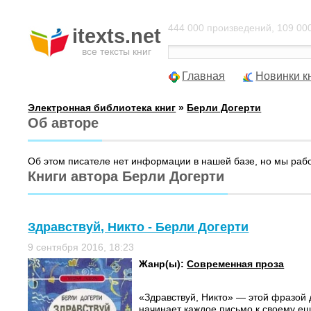
444 000 произведений, 109 000
itexts.net
все тексты книг
Главная
Новинки к
Электронная библиотека книг
»
Берли Догерти
Об авторе
Об этом писателе нет информации в нашей базе, но мы раб
Книги автора Берли Догерти
Здравствуй, Никто - Берли Догерти
9 сентября 2016, 18:23
Жанр(ы):
Современная проза
«Здравствуй, Никто» — этой фразой
начинает каждое письмо к своему е