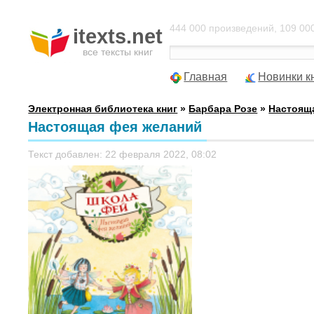
444 000 произведений, 109 000
itexts.net
все тексты книг
Главная
Новинки к
Электронная библиотека книг
»
Барбара Розе
»
Настоящ
Настоящая фея желаний
Текст добавлен: 22 февраля 2022, 08:02