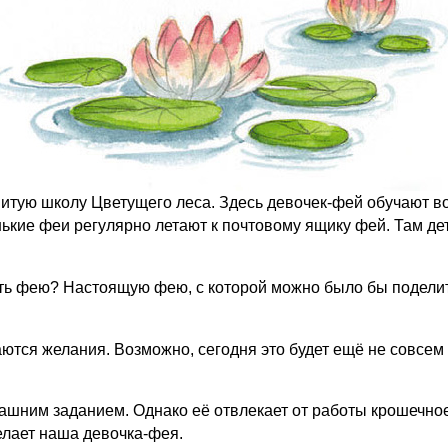
нитую школу Цветущего леса. Здесь девочек-фей обучают в
кие феи регулярно летают к почтовому ящику фей. Там дети
ать фею? Настоящую фею, с которой можно было бы подел
аются желания. Возможно, сегодня это будет ещё не совсем 
ашним заданием. Однако её отвлекает от работы крошечное 
елает наша девочка-фея.