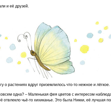
ли и её друзей.
гу о растениях вдруг приземлилось что-то нежное и лёгкое.
т совсем одна? – Маленькая фея цветов с интересом наблю
 её отвлекло чьё-то хихиканье. Это была Никки, её лучшая 