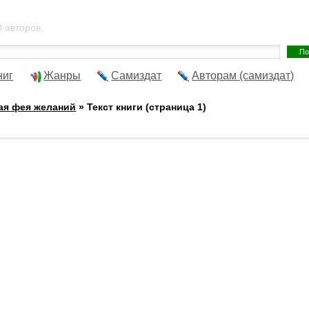
 авторов.
ниг
Жанры
Самиздат
Авторам (самиздат)
ая фея желаний
» Текст книги (страница 1)