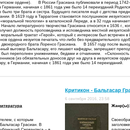
зуитском ордене). В России Грасиана публиковали в период 1742
в Германии, начиная с 1861 года уже было 14 переизданий.Родилс
го было три брата и сестра. Будущего писателя ещё с детства пред
ании. В 1619 году в Таррагоне становится послушником иезуитско
с «моральной теологии» в каталонской Лериде, а в 32 года начинае
ачало литературного творчества Грасиана относится к 1636 г., ког
получил должность проповедника и исповедника местной иезуитской
 моральный трактат «Герой», который с интересом был встречен 
енов ордена иезуитов печатать что-либо без предварительного одо
 двоюродного брата Лоренсо Грасиана. В 1657 году после выхода в
чный выговор Бальтасару, его лишают кафедры, запрещают препода
а был переполнен унижениями, бедами и отчаянием. «Склонность 
енников (из обязательных доносов друг на друга в иезуитском о
ру, в Германии, начиная с 1861 года уже было 14 переизданий.
Критикон - Бальтасар Гр
6 сентября 2016, 23:58
литература
Жанр(ы)
телем, с которым
Своеобра
 Бальтасар Грасиан. В
заголовк
 публикаций Сервантеса – в
плутовск