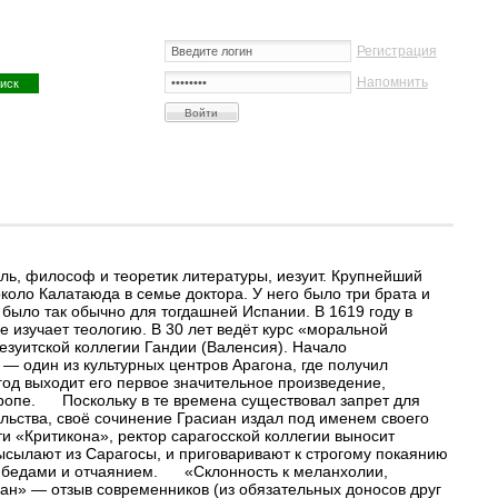
Регистрация
Напомнить
ль, философ и теоретик литературы, иезуит. Крупнейший
оло Калатаюда в семье доктора. У него было три брата и
 было так обычно для тогдашней Испании. В 1619 году в
 изучает теологию. В 30 лет ведёт курс «моральной
иезуитской коллегии Гандии (Валенсия). Начало
у — один из культурных центров Арагона, где получил
год выходит его первое значительное произведение,
вропе. Поскольку в те времена существовал запрет для
льства, своё сочинение Грасиан издал под именем своего
и «Критикона», ректор сарагосской коллегии выносит
ысылают из Сарагосы, и приговаривают к строгому покаянию
, бедами и отчаянием. «Склонность к меланхолии,
ан» — отзыв современников (из обязательных доносов друг