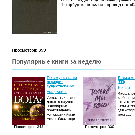
Петербурге появился перевод его «К
Просмотров: 859
Популярные книги за неделю
Почему наука не
Только м
отрицает
(ЛП)
существование…
Тейлор Т
Амир Ацель
Иногда, ц
Известный автор
за боль, 
десятка научно-
отпускаем
популярных
Если и ес
произведений,
для котор
математик Амир
места…
Ацель блестяще…
Просмотров: 343
Просмотров: 330