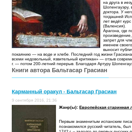
на друга в ие
Шопенгауэру, 
доктора. У не
тогдашней Исп
лет ведёт кур
(Валенсия). Н
Арагона, где 
произведение,
запрет для чл
именем своего
выносит публи
покаянию — на воде и хлебе. Последний год жизни Грасиан
всеми недовольный, язвительный критикан» — отзыв соврем
г. — потом 200-летний перерыв. Благодаря Артуру Шопенгауэ
Книги автора Бальтасар Грасиан
Карманный оракул - Бальтасар Грасиан
9 сентября 2016, 21:36
Жанр(ы):
Европейская старинная 
Первым знаменитым испанским писа
познакомился рус­ский читатель, был
1742 г. – задолго до первых русских