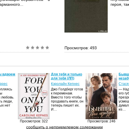
арманного...
героя, та
Просмотров: 493
ы вдвоем
Для тебя и только
Бывши
для тебя (ЛП)
незаб
оррес
Кэролайн Кепнес
Стася
епляясь
Джо Голдберг готов
— Над
мы
к переменам.
его гу
 любовь.
Вместо того чтобы
презр
ть люди,
продавать книги, он
усмеш
ых нет
теперь пишет их.
думал
И…
из…
Просмотров: 322
Просмотров: 246
сообщить о неприемлемом содержании