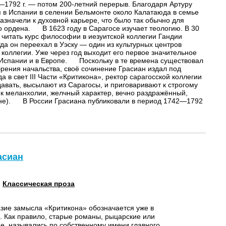
—1792 г. — потом 200-летний перерыв. Благодаря Артуру
я в Испании в селении Бельмонте около Калатаюда в семье
назначели к духовной карьере, что было так обычно для
го ордена. В 1623 году в Сарагосе изучает теологию. В 30
т читать курс философии в иезуитской коллегии Гандии
да он переехал в Уэску — один из культурных центров
 коллегии. Уже через год выходит его первое значительное
в Испании и в Европе. Поскольку в те времена существовал
брения начальства, своё сочинение Грасиан издал под
 свет III Части «Критикона», ректор сарагосской коллегии
вать, высылают из Сарагосы, и приговаривают к строгому
к меланхолии, желчный характер, вечно раздражённый,
рдене). В России Грасиана публиковали в период 1742—1792
асиан
:
Классическая проза
зие замысла «Критикона» обозначается уже в
е. Как правило, старые романы, рыцарские или
ие, назывались по собственному имени главного