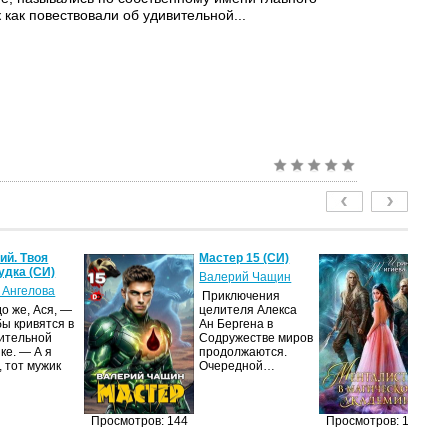
к как повествовали об удивительной...
й. Твоя
Мастер 15 (СИ)
Ме
удка (СИ)
м
Валерий Чащин
ак
 Ангелова
Приключения
Ир
о же, Ася, —
целителя Алекса
бы кривятся в
Ан Бергена в
Я
ительной
Содружестве миров
об
ке. — А я
продолжаются.
оч
, тот мужик
Очередной…
ма
её
за
п
Просмотров: 144
Просмотров: 127