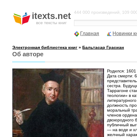
444 000 произведений, 109 000
itexts.net
все тексты книг
Главная
Новинки к
Электронная библиотека книг
»
Бальтасар Грасиан
Об авторе
Родился: 1601
Дата смерти: 
представитель
сестра. Будущ
Таррагоне ста
теологии» в к
литературного 
должность про
моральный тра
членов ордена
двоюродного б
публичный выг
— на воде и х
желчный харак