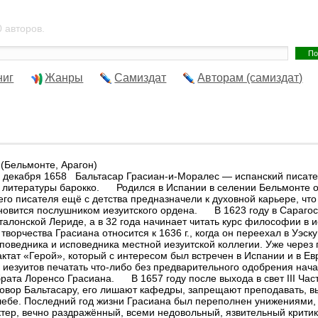
 авторов.
ниг
Жанры
Самиздат
Авторам (самиздат)
 (Бельмонте, Арагон)
6 декабря 1658 Бальтасар Грасиан-и-Моралес — испанский писате
 литературы барокко. Родился в Испании в селении Бельмонте ок
его писателя ещё с детства предназначели к духовной карьере, что
новится послушником иезуитского ордена. В 1623 году в Сарагосе
аталонской Лериде, а в 32 года начинает читать курс философии в 
творчества Грасиана относится к 1636 г., когда он переехал в Уэск
поведника и исповедника местной иезуитской коллегии. Уже через 
ктат «Герой», который с интересом был встречен в Испании и в Е
 иезуитов печатать что-либо без предварительного одобрения нача
рата Лоренсо Грасиана. В 1657 году после выхода в свет III Част
овор Бальтасару, его лишают кафедры, запрещают преподавать, в
лебе. Последний год жизни Грасиана был переполнен унижениями
тер, вечно раздражённый, всеми недовольный, язвительный критик