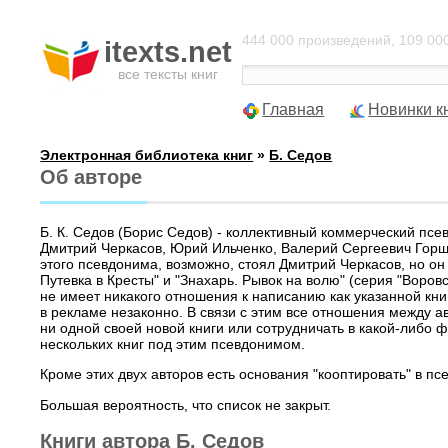
444 000 произведений, 109 000
itexts.net
все тексты книг
Главная
Новинки к
Электронная библиотека книг
»
Б. Седов
Об авторе
Б. К. Седов (Борис Седов) - коллективный коммерческий псе
Дмитрий Черкасов, Юрий Ильченко, Валерий Сергеевич Горшко
этого псевдонима, возможно, стоял Дмитрий Черкасов, но он
Путевка в Кресты" и "Знахарь. Рывок на волю" (серия "Воров
не имеет никакого отношения к написанию как указанной книг
в рекламе незаконно. В связи с этим все отношения между 
ни одной своей новой книги или сотрудничать в какой-либо фо
нескольких книг под этим псевдонимом.
Кроме этих двух авторов есть основания "кооптировать" в 
Большая вероятность, что список не закрыт.
Книги автора Б. Седов