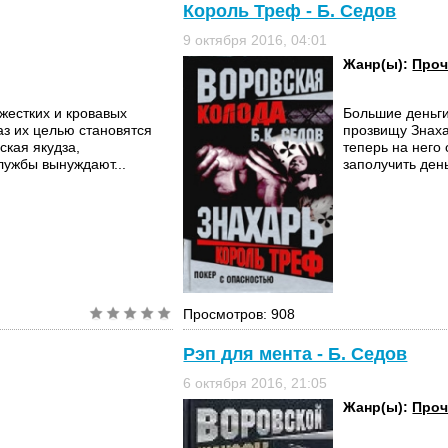
Король Треф - Б. Седов
9 октября 2016, 04:01
Жанр(ы):
Проч
жестких и кровавых
Большие деньги
раз их целью становятся
прозвищу Знаха
ская якудза,
теперь на него 
ужбы вынуждают...
заполучить ден
Просмотров: 908
Рэп для мента - Б. Седов
6 октября 2016, 21:05
Жанр(ы):
Проч