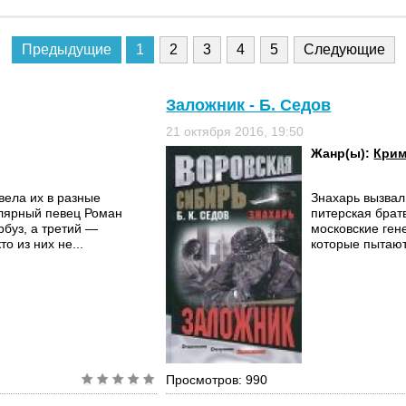
Предыдущие
1
2
3
4
5
Следующие
Заложник - Б. Седов
21 октября 2016, 19:50
Жанр(ы):
Крим
вела их в разные
Знахарь вызвал 
улярный певец Роман
питерская брат
рбуз, а третий —
московские ген
о из них не...
которые пытают
Просмотров: 990