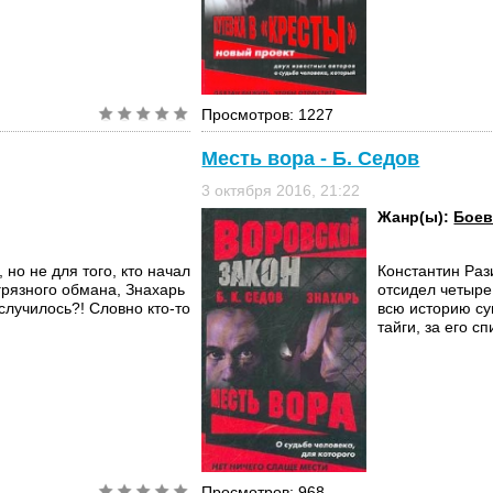
Просмотров: 1227
Месть вора - Б. Седов
3 октября 2016, 21:22
Жанр(ы):
Боев
 но не для того, кто начал
Константин Раз
 грязного обмана, Знахарь
отсидел четыре 
случилось?! Словно кто-то
всю историю су
тайги, за его сп
Просмотров: 968