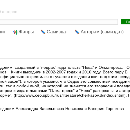
 авторов.
ниг
Жанры
Самиздат
Авторам (самиздат)
вдоним, созданный в "недрах" издательств "Нева" и Олма-пресс. 
в. Книги выходили в 2002-2007 годах и 2010 году. Всего перу Б. 
 официально открестился от участия в издании книг под этим псев
ской закон"), в которой указано, что Седов это совместный псевдон
и, так и любой иной, на которой не значится его творческий псевд
автором и издательствами "Олма-пресс" и "Нева" разорваны, и авт
рме". (http://www.ceo.spb.ru/rus/literature/cherkasov.d/index.shtm
псевдоним Александра Васильевича Новикова и Валерия Горшкова.