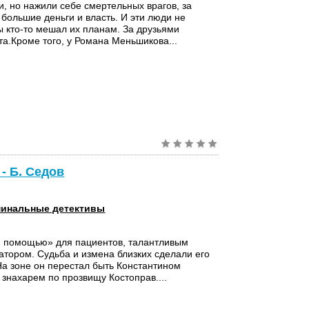
и, но нажили себе смертельных врагов, за
 большие деньги и власть. И эти люди не
ы кто-то мешал их планам. За друзьями
та.Кроме того, у Романа Меньшикова...
- Б. Седов
инальные детективы
й помощью» для пациентов, талантливым
тором. Судьба и измена близких сделали его
а зоне он перестал быть Константином
 знахарем по прозвищу Костоправ....