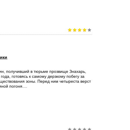
ики
ин, получивший в тюрьме прозвище Знахарь,
года, готовясь к самому дерзкому побегу за
ществования зоны. Перед ним четыреста верст
иной погоня....