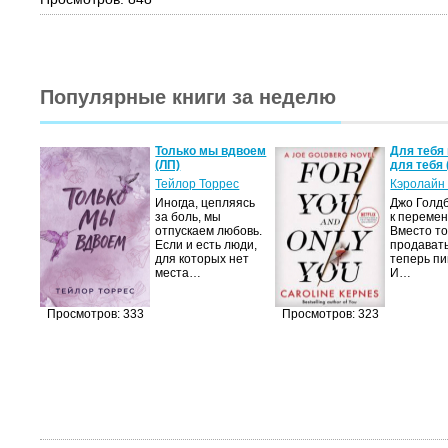
Популярные книги за неделю
а не
Только мы вдвоем
Для тебя 
(ЛП)
для тебя 
ние…
Тейлор Торрес
Кэролайн
Иногда, цепляясь
Джо Голдб
тор
за боль, мы
к перемен
но-
отпускаем любовь.
Вместо то
Если и есть люди,
продавать
,
для которых нет
теперь пи
мир
места…
И…
яще…
Просмотров: 333
Просмотров: 323