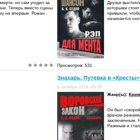
мерти, но сам угодил за
Друзья выстоял
ине. Теперь вместо сцены
которыми стоят
ему не впервые. Роман
привыкли, чтоб
начинается охо
Просмотров: 531
Знахарь. Путевка в «Кресты» 
5 октября 2016, 05:05
Жанр(ы):
Крим
Он был «скоро
врачом-реанима
заключенным. Н
Разиным и стал