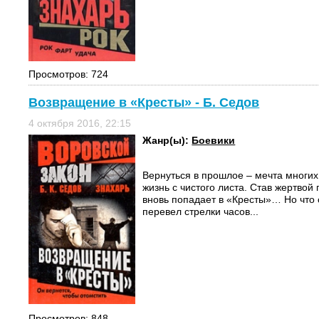
Просмотров: 724
Возвращение в «Кресты» - Б. Седов
4 октября 2016, 22:15
Жанр(ы):
Боевики
Вернуться в прошлое – мечта многих,
жизнь с чистого листа. Став жертвой
вновь попадает в «Кресты»… Но что 
перевел стрелки часов...
Просмотров: 848