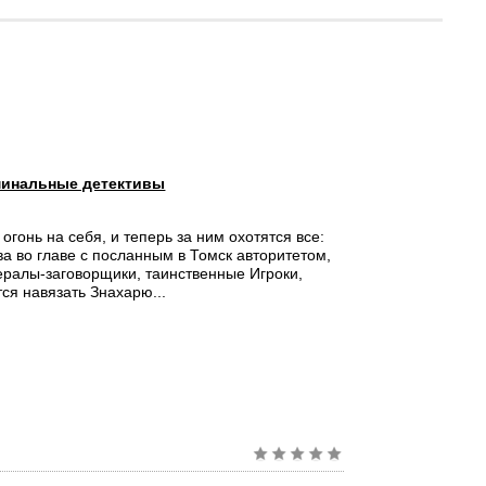
инальные детективы
огонь на себя, и теперь за ним охотятся все:
ва во главе с посланным в Томск авторитетом,
ералы-заговорщики, таинственные Игроки,
ся навязать Знахарю...