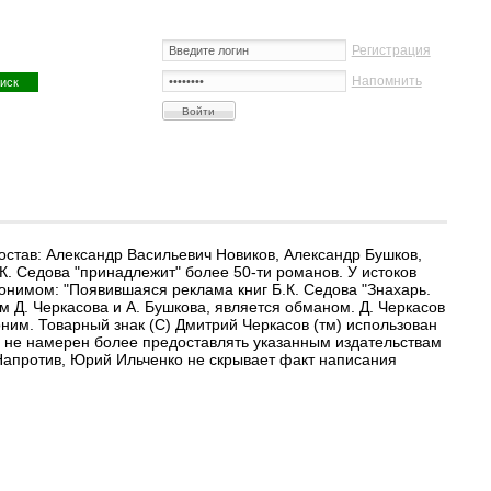
Регистрация
Напомнить
Состав: Александр Васильевич Новиков, Александр Бушков,
К. Седова "принадлежит" более 50-ти романов. У истоков
донимом: "Появившаяся реклама книг Б.К. Седова "Знахарь.
им Д. Черкасова и А. Бушкова, является обманом. Д. Черкасов
оним. Товарный знак (С) Дмитрий Черкасов (тм) использован
ор не намерен более предоставлять указанным издательствам
l). Напротив, Юрий Ильченко не скрывает факт написания