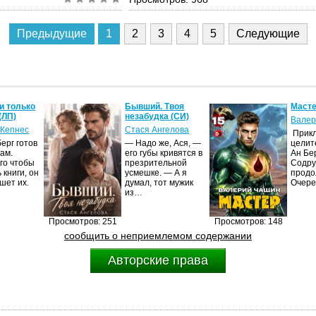
Предыдущие
1
2
3
4
5
Следующие
и только
Бывший. Твоя
Масте
(ЛП)
незабудка (СИ)
Валер
 Кепнес
Стася Ангелова
Прик
ерг готов
— Надо же, Ася, —
целит
ам.
его губы кривятся в
Ан Бе
го чтобы
презрительной
Содру
 книги, он
усмешке. — А я
продо
шет их.
думал, тот мужик
Очер
из…
Просмотров: 251
Просмотров: 148
сообщить о неприемлемом содержании
Авторские права