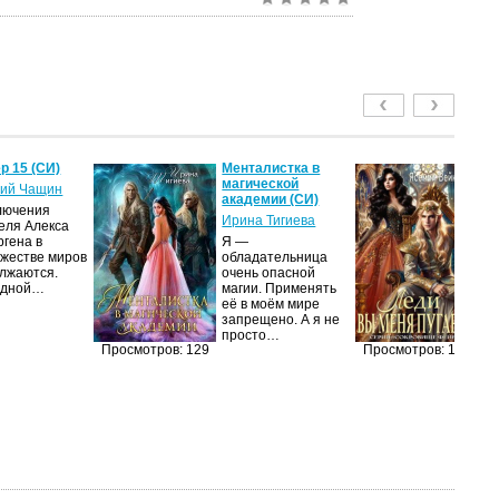
р 15 (СИ)
Менталистка в
Ле
магической
пу
ий Чащин
академии (СИ)
Я
лючения
Ирина Тигиева
еля Алекса
Н
ргена в
Я —
по
жестве миров
обладательница
на
лжаются.
очень опасной
ср
едной…
магии. Применять
пс
её в моём мире
ве
запрещено. А я не
ан
просто…
п
Просмотров: 129
Просмотров: 125