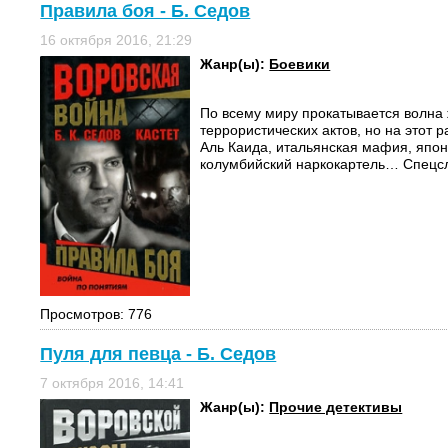
Правила боя - Б. Седов
16 октября 2016, 21:29
Жанр(ы):
Боевики
По всему миру прокатывается волна 
террористических актов, но на этот 
Аль Каида, итальянская мафия, япон
колумбийский наркокартель… Спецсл
Просмотров: 776
Пуля для певца - Б. Седов
7 октября 2016, 14:41
Жанр(ы):
Прочие детективы