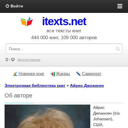
Войти
itexts.net
все тексты книг
444 000 книг, 109 000 авторов
Десктоп версия
Новинки книг
Жанры
Самиздат
Электронная библиотека книг
»
Айрис Джоансен
Об авторе
Айрис
Джоансен (Iris
Johansen),
США,