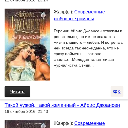
21 октября 2016, 23:24
Жанр(ы):
Современные
любовные романы
Героини Айрис Джоансен отважны и
решительны, но им не хватает в
жизни главного – любви. И встреча с
ней всегда так неожиданна, что не
сразу поймешь… вот оно –
счастье…Молодая талантливая
журналистка Сэнди...
Читать
0
Такой чужой, такой желанный - Айрис Джоансен
16 октября 2016, 21:43
Жанр(ы):
Современные