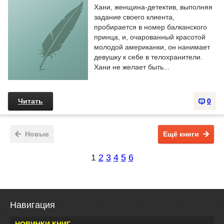
Хани, женщина-детектив, выполняя
задание своего клиента,
пробирается в номер балканского
принца, и, очарованный красотой
молодой американки, он нанимает
девушку к себе в телохранители.
Хани не желает быть...
Читать
0
Новые
Ещё книги
1
2
3
4
5
6
Навигация
НОВИНКИ КНИГ