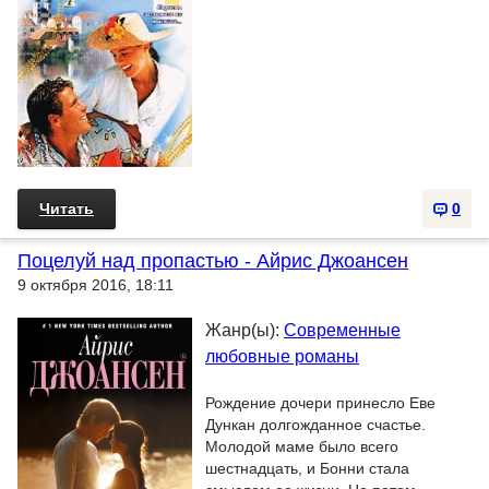
Читать
0
Поцелуй над пропастью - Айрис Джоансен
9 октября 2016, 18:11
Жанр(ы):
Современные
любовные романы
Рождение дочери принесло Еве
Дункан долгожданное счастье.
Молодой маме было всего
шестнадцать, и Бонни стала