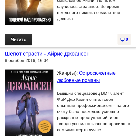
смыслом ее жизни. Но потом
случилось страшное. Во время
школьного пикника семилетняя
девочка...
Читать
0
Шепот страсти - Айрис Джоансен
8 октября 2016, 16:34
Жанр(ы):
Остросюжетные
любовные романы
Бывший спецназовец ВМФ, агент
ФБР Джо Квинн считал себя
опытным профессионалом – на его
счету было несколько успешно
раскрытых преступлений, и он
твердо усвоил негласное правило: с
семьями жертв лучше...