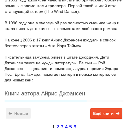
В 1991 году Джоансен начала писать исторические любовные
романы с элементами триллера. Первой такой книгой стал
«Танцующий ветер» (The Wind Dancer).
В 1996 году она в очередной раз полностью сменила жанр и
стала писать детективы… с элементами любовного романа.
На конец 2006 г. 17 книг Айрис Джоансен входили в список
бестселлеров газеты «Нью-Йорк Таймс».
Писательница замужем, живёт в штате Джорджия. Дети
Джоансен также не чужды литературы. Её сын — Рой
Джоансен — сценарист и романист, лауреат премии Эдгара
По… Дочь, Тамара, помогает матери в поиске материалов
для новых книг.
Книги автора Айрис Джоансен
Новые
Ещё книги
1
2
3
4
5
6