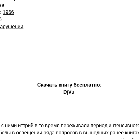
ва
:
1966
б
нарушении
Скачать книгу бесплатно:
DjVu
 с ними иттрий в то время переживали период интенсивног
белы в освещении ряда вопросов в вышедших ранее книгах