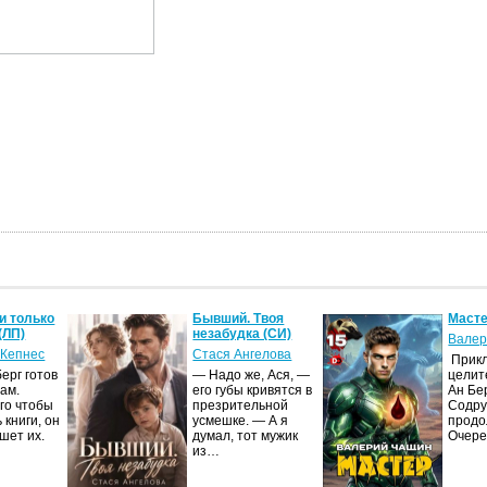
и только
Бывший. Твоя
Масте
(ЛП)
незабудка (СИ)
Валер
 Кепнес
Стася Ангелова
Прик
ерг готов
— Надо же, Ася, —
целит
ам.
его губы кривятся в
Ан Бе
го чтобы
презрительной
Содру
 книги, он
усмешке. — А я
продо
шет их.
думал, тот мужик
Очер
из…