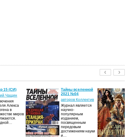
р 15 (СИ)
Тайны вселенной
Ле
2021 №04
пу
ий Чащин
авторов Коллектив
Я
лючения
еля Алекса
Журнал является
Н
ргена в
научно-
по
жестве миров
популярным
на
лжаются.
изданием,
ср
едной…
посвященным
пс
передовым
ве
достижениям науки
ан
и…
п