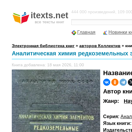
444 000 произведений, 109 000
itexts.net
все тексты книг
Главная
Новинки к
Электронная библиотека книг
»
авторов Коллектив
» кн
Аналитическая химия редкоземельных э
Книга добавлена: 18 мая 2026, 11:00
Названи
Автор кн
Жанр:
На
Серия:
Анал
Язык книги:
Издательст