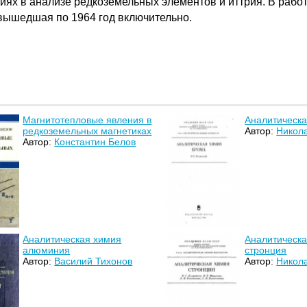
иях в анализе редкоземельных элементов и иттрия. В рабо
 вышедшая по 1964 год включительно.
Магнитотепловые явления в
Аналитическ
редкоземельных магнетиках
Автор:
Никол
Автор:
Константин Белов
Аналитическая химия
Аналитическ
алюминия
стронция
Автор:
Василий Тихонов
Автор:
Никол