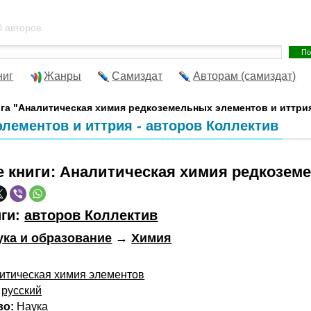
 авторов.
ниг
Жанры
Самиздат
Авторам (самиздат)
ига "Аналитическая химия редкоземельных элементов и иттри
лементов и иттрия - авторов Коллектив
е книги:
Аналитическая химия редкоземе
иги:
авторов Коллектив
ука и образование
→
Химия
итическая химия элементов
русский
во:
Наука