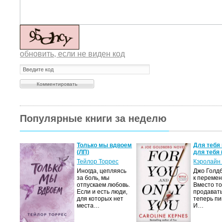
обновить, если не виден код
Популярные книги за неделю
а не
Только мы вдвоем
Для тебя 
(ЛП)
для тебя 
ние…
Тейлор Торрес
Кэролайн
Иногда, цепляясь
Джо Голдб
тор
за боль, мы
к перемен
но-
отпускаем любовь.
Вместо то
Если и есть люди,
продавать
,
для которых нет
теперь пи
мир
места…
И…
яще…