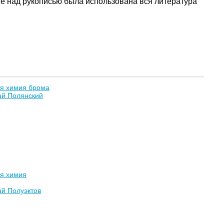
те над рукописью была использована вся литература
ая химия брома
ай Полянский
ая химия
ай Полуэктов