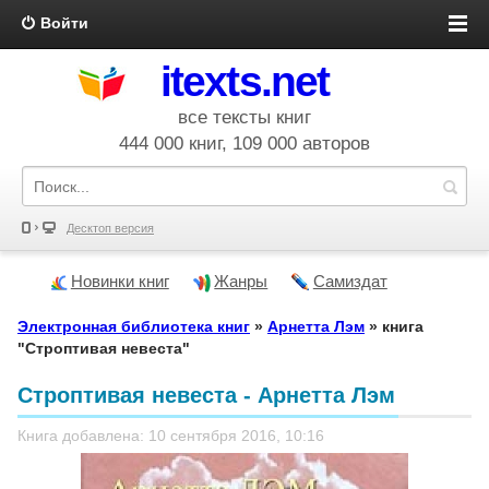
Войти
itexts.net
все тексты книг
444 000 книг, 109 000 авторов
Десктоп версия
Новинки книг
Жанры
Самиздат
Электронная библиотека книг
»
Арнетта Лэм
» книга
"Строптивая невеста"
Строптивая невеста - Арнетта Лэм
Книга добавлена: 10 сентября 2016, 10:16