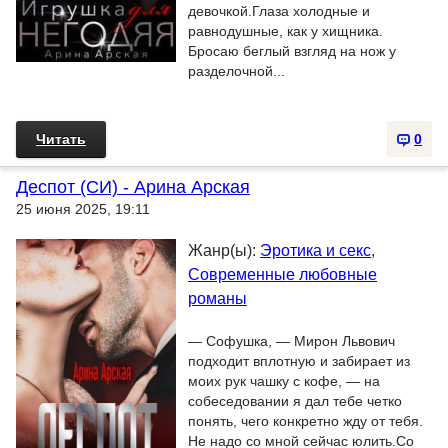
девочкой.Глаза холодные и
равнодушные, как у хищника.
Бросаю беглый взгляд на нож у
разделочной...
Читать
0
Деспот (СИ) - Арина Арская
25 июня 2025, 19:11
Жанр(ы):
Эротика и секс
,
Современные любовные
романы
— Софушка, — Мирон Львович
подходит вплотную и забирает из
моих рук чашку с кофе, — на
собеседовании я дал тебе четко
понять, чего конкретно жду от тебя.
Не надо со мной сейчас юлить.Со