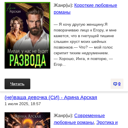
Жанр(ы):
Короткие любовные
романы
— Я хочу другую женщину.Я
поворачиваю лицо к Егору, и мне
кажется, что в гнетущей тишине
слышен хруст моих шейных
позвонков.— Что? — мой голос
скрипит тихим недоумением.
— Хорошо, Инга, я повторю, —
Егор...
Читать
0
(не)ваша девочка (СИ) - Арина Арская
1 июля 2025, 18:57
Жанр(ы):
Современные
любовные романы
,
Эротика и