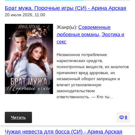
Брат мужа. Порочные игры (СИ) - Арина Арская
20 июля 2026, 11:00
Жанр(ы):
Современные
любовные романы
,
Эротика и
секс
Незаконное потребление
наркотических средств,
психотропных веществ, их аналогов
причиняет вред здоровью, их
незаконный оборот запрещен и
влечет установленную
законодательством
ответственность. — Кто ты...
Читать
0
Чужая невеста для босса (СИ) - Арина Арская