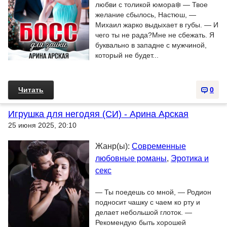
любви с толикой юмора❄️ — Твое
желание сбылось, Настюш, —
Михаил жарко выдыхает в губы. — И
чего ты не рада?Мне не сбежать. Я
буквально в западне с мужчиной,
который не будет...
Читать
0
Игрушка для негодяя (СИ) - Арина Арская
25 июня 2025, 20:10
Жанр(ы):
Современные
любовные романы
,
Эротика и
секс
— Ты поедешь со мной, — Родион
подносит чашку с чаем ко рту и
делает небольшой глоток. —
Рекомендую быть хорошей