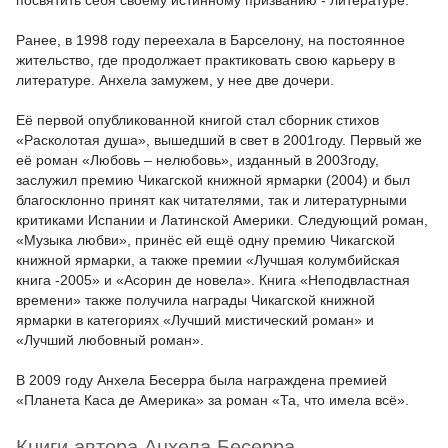
посвятить себя своему истинному призванию - литературе.
Ранее, в 1998 году переехала в Барселону, на постоянное
жительство, где продолжает практиковать свою карьеру в
литературе. Анхела замужем, у нее две дочери.
Её первой опубликованной книгой стал сборник стихов
«Расколотая душа», вышедший в свет в 2001году. Первый же
её роман «Любовь – нелюбовь», изданный в 2003году,
заслужил премию Чикагской книжной ярмарки (2004) и был
благосклонно принят как читателями, так и литературными
критиками Испании и Латинской Америки. Следующий роман,
«Музыка любви», принёс ей ещё одну премию Чикагской
книжной ярмарки, а также премии «Лучшая колумбийская
книга -2005» и «Асорин де новела». Книга «Неподвластная
времени» также получила награды Чикагской книжной
ярмарки в категориях «Лучший мистический роман» и
«Лучший любовный роман».
В 2009 году Анхела Бесерра была награждена премией
«Планета Каса де Америка» за роман «Та, что имела всё».
Книги автора Анхела Бесерра