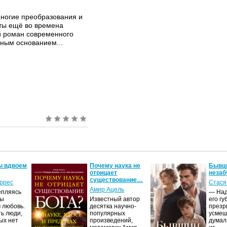
ногие преобразования и
ты ещё во времена
й роман современного
лным основанием...
ы вдвоем
Почему наука не
Бывши
отрицает
незаб
существование…
оррес
Стася
Амир Ацель
епляясь
— Над
мы
Известный автор
его гу
 любовь.
десятка научно-
презр
ть люди,
популярных
усмеш
ых нет
произведений,
думал