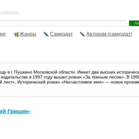
 авторов.
ниг
Жанры
Самиздат
Авторам (самиздат)
 г. Пушкино Московской области. Имеет два высших исторически
же издательстве в 1997 году вышел роман «За тёмным лесом». В 199
ий лист». Исторический роман «Несчастливое имя» — новое произв
ей Гришин-