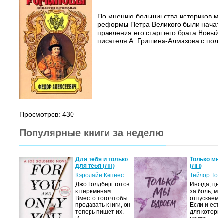
По мнению большинства историков м
реформы Петра Великого были нача
правления его старшего брата.Новы
писателя А. Гришина-Алмазова с по
Просмотров: 430
Популярные книги за неделю
Для тебя и только
Только м
для тебя (ЛП)
(ЛП)
Кэролайн Кепнес
Тейлор Т
Джо Голдберг готов
Иногда, ц
к переменам.
за боль, 
Вместо того чтобы
отпускаем
продавать книги, он
Если и ес
теперь пишет их.
для котор