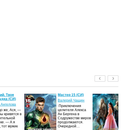
й. Твоя
Мастер 15 (СИ)
Ме
удка (СИ)
м
Валерий Чащин
ак
 Ангелова
Приключения
Ир
о же, Ася, —
целителя Алекса
бы кривятся в
Ан Бергена в
Я
ительной
Содружестве миров
об
ке. — А я
продолжаются.
оч
, тот мужик
Очередной…
ма