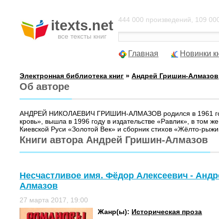
444 000 произведений, 109 000
itexts.net
все тексты книг
Главная
Новинки к
Электронная библиотека книг
»
Андрей Гришин-Алмазов
Об авторе
АНДРЕЙ НИКОЛАЕВИЧ ГРИШИН-АЛМАЗОВ родился в 1961 году в
кровь», вышла в 1996 году в издательстве «Равлик», в том 
Киевской Руси «Золотой Век» и сборник стихов «Жёлто-рыж
Книги автора Андрей Гришин-Алмазов
Несчастливое имя. Фёдор Алексеевич - Андр
Алмазов
27 марта 2017, 19:00
Жанр(ы):
Историческая проза