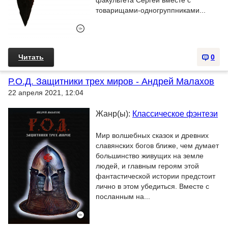
факультета Сергей вместе с
товарищами-одногруппниками...
Читать
0
Р.О.Д. Защитники трех миров - Андрей Малахов
22 апреля 2021, 12:04
Жанр(ы):
Классическое фэнтези
Мир волшебных сказок и древних
славянских богов ближе, чем думает
большинство живущих на земле
людей, и главным героям этой
фантастической истории предстоит
лично в этом убедиться. Вместе с
посланным на...