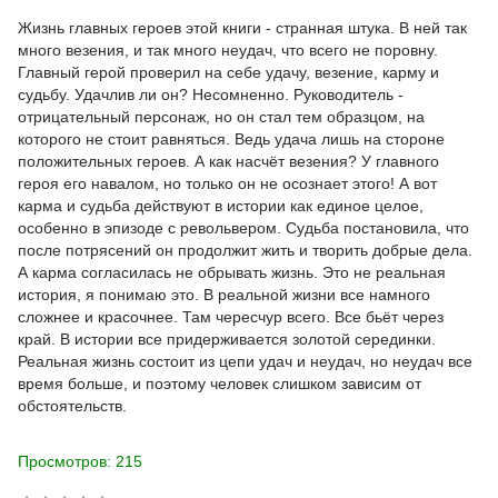
Жизнь главных героев этой книги - странная штука. В ней так
много везения, и так много неудач, что всего не поровну.
Главный герой проверил на себе удачу, везение, карму и
судьбу. Удачлив ли он? Несомненно. Руководитель -
отрицательный персонаж, но он стал тем образцом, на
которого не стоит равняться. Ведь удача лишь на стороне
положительных героев. А как насчёт везения? У главного
героя его навалом, но только он не осознает этого! А вот
карма и судьба действуют в истории как единое целое,
особенно в эпизоде с револьвером. Судьба постановила, что
после потрясений он продолжит жить и творить добрые дела.
А карма согласилась не обрывать жизнь. Это не реальная
история, я понимаю это. В реальной жизни все намного
сложнее и красочнее. Там чересчур всего. Все бьёт через
край. В истории все придерживается золотой серединки.
Реальная жизнь состоит из цепи удач и неудач, но неудач все
время больше, и поэтому человек слишком зависим от
обстоятельств.
Просмотров: 215