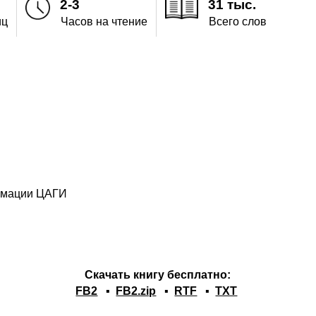
2-3
31 тыс.
иц
Часов на чтение
Всего слов
ормации ЦАГИ
Скачать книгу бесплатно:
FB2
▪
FB2.zip
▪
RTF
▪
TXT