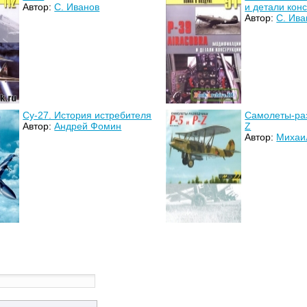
Автор:
С. Иванов
и детали кон
Автор:
С. Ива
Су-27. История истребителя
Самолеты-раз
Автор:
Андрей Фомин
Z
Автор:
Михаи