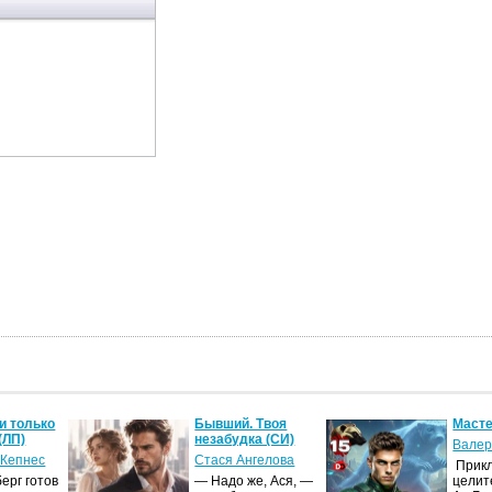
и только
Бывший. Твоя
Масте
(ЛП)
незабудка (СИ)
Валер
 Кепнес
Стася Ангелова
Прик
ерг готов
— Надо же, Ася, —
целит