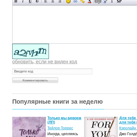
обновить, если не виден код
Популярные книги за неделю
а не
Только мы вдвоем
Для тебя 
(ЛП)
для тебя 
ние…
Тейлор Торрес
Кэролайн
Иногда, цепляясь
Джо Голдб