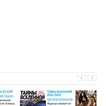
р 15 (СИ)
Тайны вселенной
Ле
2021 №04
пу
ий Чащин
авторов Коллектив
Я
лючения
еля Алекса
Журнал является
Н