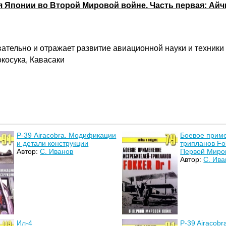
я Японии во Второй Мировой войне. Часть первая: Айчи
вательно и отражает развитие авиационной науки и техники
окосука, Кавасаки
Р-39 Airacobra. Модификации
Боевое прим
и детали конструкции
трипланов Fok
Автор:
С. Иванов
Первой Миро
Автор:
С. Ива
Ил-4
P-39 Airacob