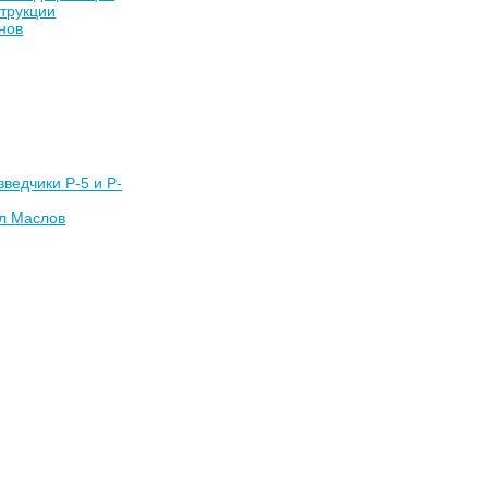
струкции
нов
ведчики Р-5 и P-
л Маслов