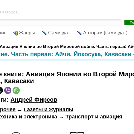
 авторов.
ниг
Жанры
Самиздат
Авторам (самиздат)
"Авиация Японии во Второй Мировой войне. Часть первая: Айч
е. Часть первая: Айчи, Йокосука, Кавасаки
е книги:
Авиация Японии во Второй Миро
, Кавасаки
иги:
Андрей Фирсов
рочее
→
Газеты и журналы
,
ехника и электроника
→
Транспорт и авиация