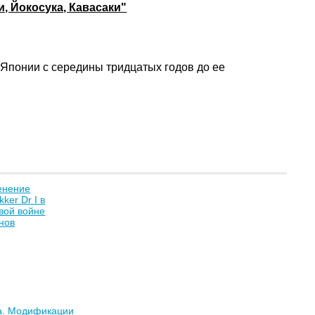
, Йокосука, Кавасаки"
 Японии с середины тридцатых годов до ее
енение
ker Dr I в
вой войне
нов
ra. Модификации