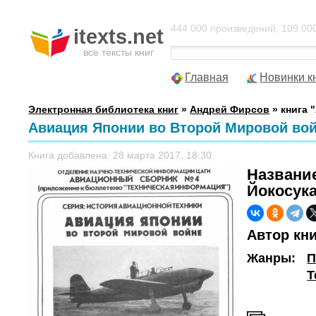
444 000 произведений, 109 000
itexts.net
все тексты книг
Главная
Новинки к
Электронная библиотека книг
»
Андрей Фирсов
» книга 
Авиация Японии во Второй Мировой войн
Книга добавлена: 28 марта 2017, 18:30
Названи
Йокосука
Автор кн
Жанры:
П
Т