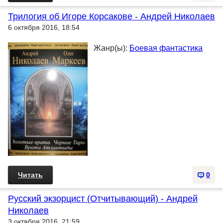
Трилогия об Игоре Корсакове - Андрей Николаев
6 октября 2016, 18:54
Жанр(ы):
Боевая фантастика
Читать
0
Русский экзорцист (Отчитывающий) - Андрей
Николаев
3 октября 2016, 21:59