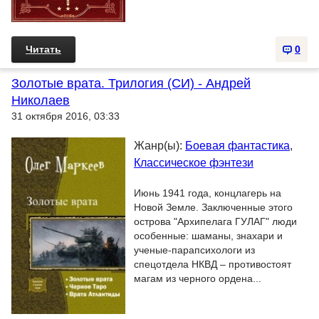
Читать
0
Золотые врата. Трилогия (СИ) - Андрей
Николаев
31 октября 2016, 03:33
Жанр(ы):
Боевая фантастика
,
Классическое фэнтези
Июнь 1941 года, концлагерь на
Новой Земле. Заключенные этого
острова "Архипелага ГУЛАГ" люди
особенные: шаманы, знахари и
ученые-парапсихологи из
спецотдела НКВД – противостоят
магам из черного ордена...