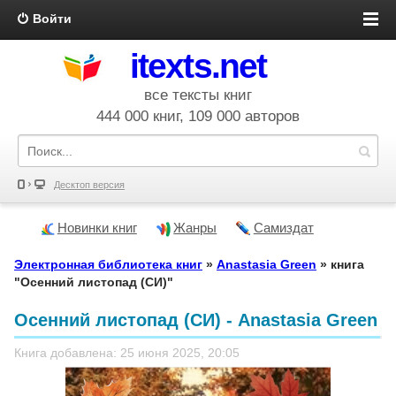
Войти
itexts.net
все тексты книг
444 000 книг, 109 000 авторов
Десктоп версия
Новинки книг
Жанры
Самиздат
Электронная библиотека книг
»
Anastasia Green
» книга
"Осенний листопад (СИ)"
Осенний листопад (СИ) - Anastasia Green
Книга добавлена: 25 июня 2025, 20:05