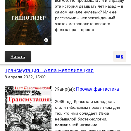
всякое. Но произошла ли и вправду
эта история двадцать лет назад – в
самом начале нулевых? Или её
рассказчик – непревзойденный
знаток метрополитеновского
фольклора – просто...
Читать
0
Трансмутация - Алла Белолипецкая
8 апреля 2022, 15:00
Жанр(ы):
Прочая фантастика
2086 год. Красота и молодость
стали гибельным проклятием для
тех, кто ими обладает. Из-за
небывалой биотехнологии,
получившей название
«трансмутация», чужую внешность