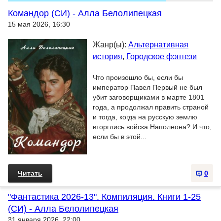
Командор (СИ) - Алла Белолипецкая
15 мая 2026, 16:30
Жанр(ы):
Альтернативная
история
,
Городское фэнтези
Что произошло бы, если бы
император Павел Первый не был
убит заговорщиками в марте 1801
года, а продолжал править страной
и тогда, когда на русскую землю
вторглись войска Наполеона? И что,
если бы в этой...
Читать
0
"Фантастика 2026-13". Компиляция. Книги 1-25
(СИ) - Алла Белолипецкая
31 января 2026, 22:00