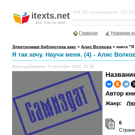
444 000 произведений, 109 000
itexts.net
все тексты книг
Главная
Новинки к
Электронная библиотека книг
»
Алис Волкова
» книга "Я 
Я так хочу. Научи меня. (4) - Алис Волко
Книга добавлена: 8 сентября 2016, 21:36
Названи
Автор кн
Жанр:
Лю
6
Стран