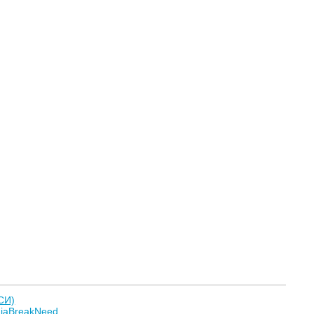
СИ)
niaBreakNeed