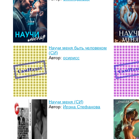
Научи меня быть человеком
(СИ)
Автор:
осирисс
Научи меня (СИ)
Автор:
Ирэна Стефанова