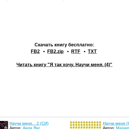
Скачать книгу бесплатно:
FB2
▪
FB2.zip
▪
RTF
▪
TXT
Читать книгу "Я так хочу. Научи меня. (4)"
Научи меня... 2 (СИ)
Научи меня (
Автор:
Аида Янг
Автор:
Masia