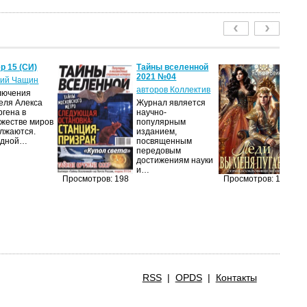
р 15 (СИ)
Тайны вселенной
Ле
2021 №04
пу
ий Чащин
авторов Коллектив
Я
лючения
еля Алекса
Журнал является
Н
ргена в
научно-
по
жестве миров
популярным
на
лжаются.
изданием,
ср
едной…
посвященным
пс
передовым
ве
достижениям науки
ан
и…
п
Просмотров: 198
Просмотров: 198
RSS
|
OPDS
|
Контакты