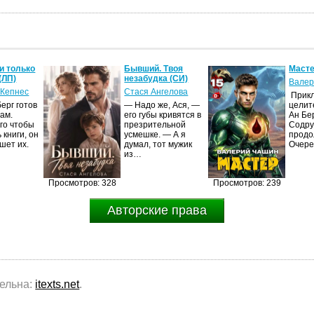
и только
Бывший. Твоя
Масте
(ЛП)
незабудка (СИ)
Валер
 Кепнес
Стася Ангелова
Прик
ерг готов
— Надо же, Ася, —
целит
ам.
его губы кривятся в
Ан Бе
го чтобы
презрительной
Содру
 книги, он
усмешке. — А я
продо
шет их.
думал, тот мужик
Очер
из…
Просмотров: 328
Просмотров: 239
Авторские права
тельна:
itexts.net
.