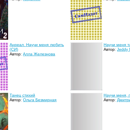
Анреал. Научи меня любить
Научи меня т
(СИ)
Автор:
Jeddy 
Автор:
Алла Железнова
Танец стихий
Научи меня, 
Автор:
Ольга Безмирная
Автор:
Дмитр