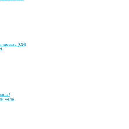
анцевать (СИ)
N.
папа !
ий Чела