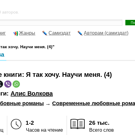
 авторов.
ниг
Жанры
Самиздат
Авторам (самиздат)
так хочу. Научи меня. (4)"
ва
е книги:
Я так хочу. Научи меня. (4)
иги:
Алис Волкова
бовные романы
→
Современные любовные ром
1-2
26 тыс.
иц
Часов на чтение
Всего слов