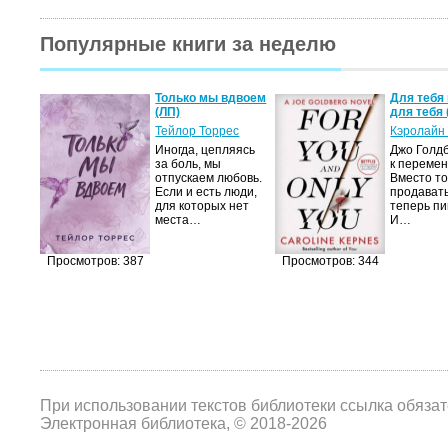
Популярные книги за неделю
а не
Только мы вдвоем
Для тебя 
(ЛП)
для тебя 
ние…
Тейлор Торрес
Кэролайн
Иногда, цепляясь
Джо Голдб
тор
за боль, мы
к перемен
но-
отпускаем любовь.
Вместо то
Если и есть люди,
продавать
,
для которых нет
теперь пи
мир
места…
И…
яще…
Просмотров: 387
Просмотров: 344
При использовании текстов библиотеки ссылка обяза
Электронная библиотека, © 2018-2026