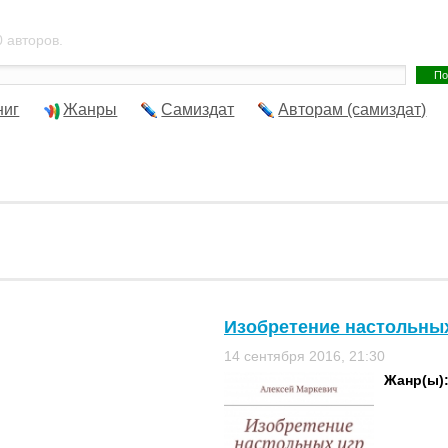
 авторов.
ниг
Жанры
Самиздат
Авторам (самиздат)
Изобретение настольных
14 сентября 2016, 21:30
Жанр(ы)