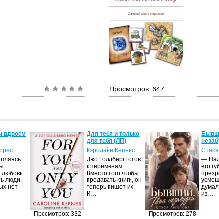
Просмотров: 647
ы вдвоем
Для тебя и только
Бывши
для тебя (ЛП)
незаб
оррес
Кэролайн Кепнес
Стася
епляясь
Джо Голдберг готов
— Над
мы
к переменам.
его гу
 любовь.
Вместо того чтобы
презр
ть люди,
продавать книги, он
усмеш
ых нет
теперь пишет их.
думал
И…
из…
Просмотров: 332
Просмотров: 278