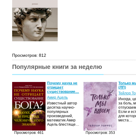
Просмотров: 812
Популярные книги за неделю
Почему наука не
Только м
отрицает
(ЛП)
существование…
Тейлор Т
Амир Ацель
Иногда, ц
Известный автор
за боль, 
десятка научно-
отпускаем
популярных
Если и ес
произведений,
для котор
математик Амир
места…
Ацель блестяще…
Просмотров: 461
Просмотров: 353