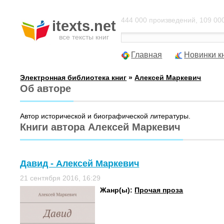
444 000 произведений, 109 000
itexts.net
все тексты книг
Главная
Новинки к
Электронная библиотека книг
»
Алексей Маркевич
Об авторе
Автор исторической и биографической литературы.
Книги автора Алексей Маркевич
Давид - Алексей Маркевич
21 сентября 2016, 16:29
Жанр(ы):
Прочая проза