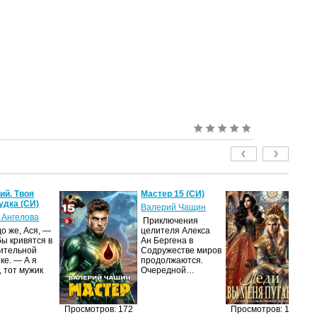
й. Твоя
Мастер 15 (СИ)
Ле
удка (СИ)
пу
Валерий Чащин
 Ангелова
Я
Приключения
о же, Ася, —
целителя Алекса
Н
бы кривятся в
Ан Бергена в
по
ительной
Содружестве миров
на
ке. — А я
продолжаются.
ср
, тот мужик
Очередной…
пс
ве
ан
п
Просмотров: 172
Просмотров: 147