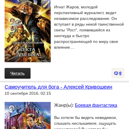
Игнат Жаров, молодой
перспективный журналист, ведет
независимое расследование. Он
вступает в ряды некой таинственной
секты “Рост”, появившейся из
ниоткуда и быстро
распространяющей по миру свое
влияние....
Читать
0
Самоучитель для бога - Алексей Кривошеин
10 сентября 2016, 02:15
Жанр(ы):
Боевая фантастика
Вы хотели бы видеть невидимое,
слышать неслышимое, ощущать