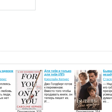
ы вдвоем
Для тебя и только
Бывши
для тебя (ЛП)
незаб
оррес
Кэролайн Кепнес
Стася
епляясь
Джо Голдберг готов
— Над
мы
к переменам.
его гу
 любовь.
Вместо того чтобы
презр
ть люди,
продавать книги, он
усмеш
ых нет
теперь пишет их.
думал
И…
из…
Просмотров: 323
Просмотров: 254