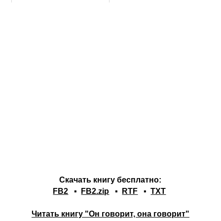
Скачать книгу бесплатно:
FB2
▪
FB2.zip
▪
RTF
▪
TXT
Читать книгу "Он говорит, она говорит"