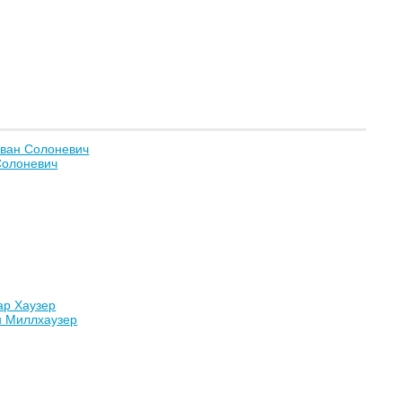
Иван Солоневич
Солоневич
ар Хаузер
н Миллхаузер