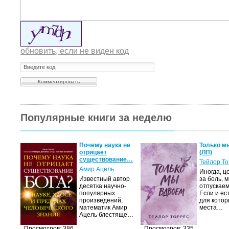
обновить, если не виден код
Популярные книги за неделю
Почему наука не
Только м
отрицает
(ЛП)
существование…
Тейлор Т
Амир Ацель
Иногда, ц
Известный автор
за боль, 
десятка научно-
отпускаем
популярных
Если и ес
произведений,
для котор
математик Амир
места…
Ацель блестяще…
Просмотров: 386
Просмотров: 335