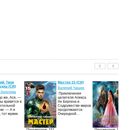
й. Твоя
Мастер 15 (СИ)
Ме
удка (СИ)
м
Валерий Чащин
ак
 Ангелова
Приключения
Ир
о же, Ася, —
целителя Алекса
бы кривятся в
Ан Бергена в
Я
ительной
Содружестве миров
об
ке. — А я
продолжаются.
оч
, тот мужик
Очередной…
ма
её
за
п
Просмотров: 151
Просмотров: 130