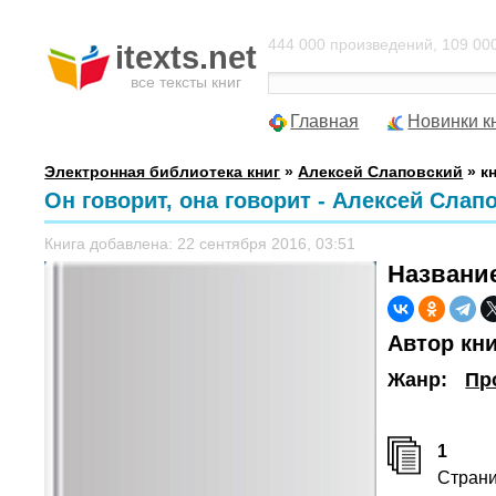
444 000 произведений, 109 000
itexts.net
все тексты книг
Главная
Новинки к
Электронная библиотека книг
»
Алексей Слаповский
» к
Он говорит, она говорит - Алексей Слап
Книга добавлена: 22 сентября 2016, 03:51
Названи
Автор кн
Жанр:
Пр
1
Стран