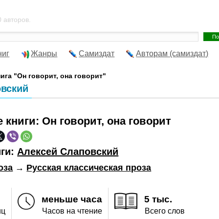
 авторов.
ниг
Жанры
Самиздат
Авторам (самиздат)
нига "Он говорит, она говорит"
овский
е книги:
Он говорит, она говорит
иги:
Алексей Слаповский
оза
→
Русская классическая проза
меньше часа
5 тыс.
иц
Часов на чтение
Всего слов