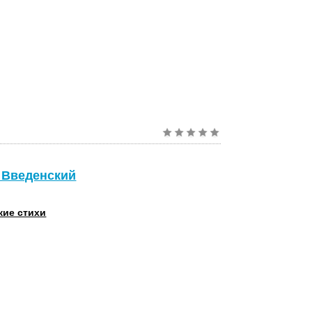
р Введенский
кие стихи