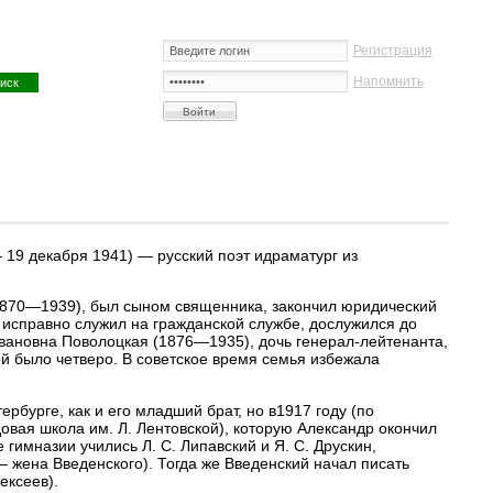
Регистрация
Напомнить
— 19 декабря 1941) — русский поэт идраматург из
 (1870—1939), был сыном священника, закончил юридический
 исправно служил на гражданской службе, дослужился до
 Ивановна Поволоцкая (1876—1935), дочь генерал-лейтенанта,
й было четверо. В советское время семья избежала
рбурге, как и его младший брат, но в1917 году (по
овая школа им. Л. Лентовской), которую Александр окончил
гимназии учились Л. С. Липавский и Я. С. Друскин,
— жена Введенского). Тогда же Введенский начал писать
ексеев).