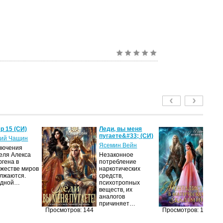
р 15 (СИ)
Леди, вы меня
Ме
пугаете&#33; (СИ)
м
ий Чащин
ак
Ясемин Вейн
лючения
Ир
еля Алекса
Незаконное
ргена в
потребление
Я
жестве миров
наркотических
об
лжаются.
средств,
оч
едной…
психотропных
ма
веществ, их
её
аналогов
за
причиняет…
п
Просмотров: 144
Просмотров: 139