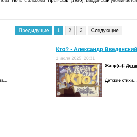
ва "Ночь" с альбома "Прыг-скок" (1990); Введенский упоминается 
Предыдущие
1
2
3
Следующие
Кто? - Александр Введенски
1 июля 2025, 20:31
Жанр(ы):
Детс
а....
Детские стихи...