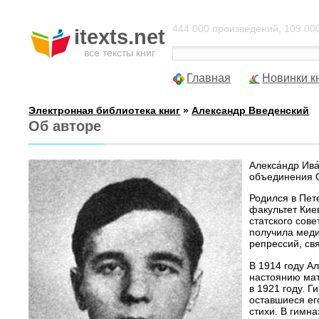
444 000 произведений, 109 000
itexts.net
все тексты книг
Главная
Новинки к
Электронная библиотека книг
»
Александр Введенский
Об авторе
Алекса́ндр Ива
объединения 
Родился в Пет
факультет Кие
статского сов
получила меди
репрессий, св
В 1914 году Ал
настоянию мат
в 1921 году. 
оставшиеся ег
стихи. В гимна