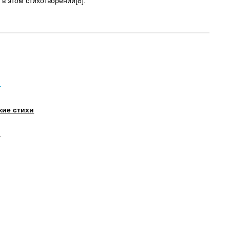
в этом стихотворении[8].
й
кие стихи
.