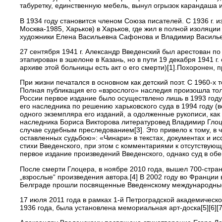
табуретку, единственную мебель, вынул огрызок карандаша и
В 1934 году становится членом Союза писателей. С 1936 г. 
Москва-1985, Харьков) в Харьков, где жил в полной изоляци
художники Елена Васильевна Сафонова и Владимир Василье
27 сентября 1941 г. Александр Введенский был арестован по
этапирован в эшелоне в Казань, но в пути 19 декабря 1941 г
архиве этой больницы есть акт о его смерти)[1].Похоронен,
При жизни печатался в основном как детский поэт. С 1960-х 
Полная публикация его «взрослого» наследия произошла тол
России первое издание было осуществлено лишь в 1993 году 
его наследника по решению харьковского суда в 1994 году (в
одного экземпляра его изданий, а одолженные рукописи, как
наследника Бориса Викторова литературовед Владимир Глоце
случае судебным преследованием[3]. Это привело к тому, в
оставленных судьбою»: «Чинари» в текстах, документах и иссл
стихи Введенского, при этом с комментариями к отсутствующ
первое издание произведений Введенского, однако суд в обе
После смерти Глоцера, в ноябре 2010 года, вышел 700-стра
„взрослые“ произведения автора.[4] В 2002 году во Франции
Белграде прошли посвященные Введенскому международные
17 июля 2011 года в рамках 1-й Петроградской академическ
1936 года, была установлена мемориальная арт-доска[5][6][7