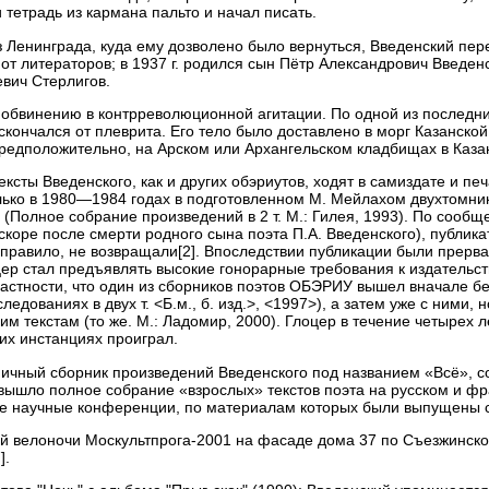
 тетрадь из кармана пальто и начал писать.
из Ленинграда, куда ему дозволено было вернуться, Введенский пе
и от литераторов; в 1937 г. родился сын Пётр Александрович Введ
вич Стерлигов.
 обвинению в контрреволюционной агитации. По одной из последних
. скончался от плеврита. Его тело было доставлено в морг Казанс
 предположительно, на Арском или Архангельском кладбищах в Каза
тексты Введенского, как и других обэриутов, ходят в самиздате и п
ько в 1980—1984 годах в подготовленном М. Мейлахом двухтомник
(Полное собрание произведений в 2 т. М.: Гилея, 1993). По сообщ
скоре после смерти родного сына поэта П.А. Введенского), публика
 правило, не возвращали[2]. Впоследствии публикации были прерван
р стал предъявлять высокие гонорарные требования к издательст
 частности, что один из сборников поэтов ОБЭРИУ вышел вначале б
едованиях в двух т. <Б.м., б. изд.>, <1997>), а затем уже с ними,
им текстам (то же. М.: Ладомир, 2000). Глоцер в течение четырех 
их инстанциях проиграл.
ничный сборник произведений Введенского под названием «Всё», с
 вышло полное собрание «взрослых» текстов поэта на русском и фр
 научные конференции, по материалам которых были выпущены 
ой велоночи Москультпрога-2001 на фасаде дома 37 по Съезжинской
].