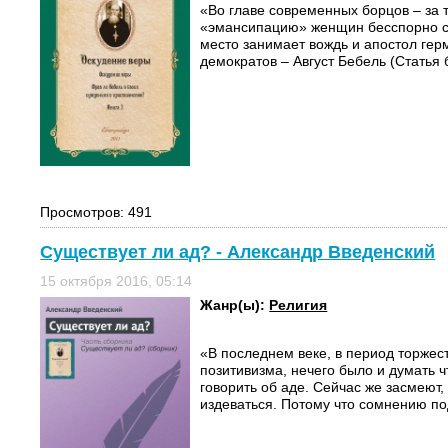
«Во главе современных борцов – за
«эмансипацию» женщин бесспорно с
место занимает вождь и апостол гер
демократов – Август Бебель (Статья 
Просмотров: 491
Существует ли ад? - Александр Введенский
15 октября 2016, 05:14
Жанр(ы):
Религия
«В последнем векe, в период торжес
позитивизма, нечего было и думать ч
говорить об аде. Сейчас же засмеют,
издеваться. Потому что сомнению по