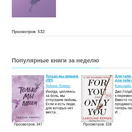
Просмотров: 532
Популярные книги за неделю
а не
Только мы вдвоем
Для тебя 
(ЛП)
для тебя 
ние…
Тейлор Торрес
Кэролайн
Иногда, цепляясь
Джо Голдб
тор
за боль, мы
к перемен
но-
отпускаем любовь.
Вместо то
Если и есть люди,
продавать
,
для которых нет
теперь пи
мир
места…
И…
яще…
Просмотров: 347
Просмотров: 328