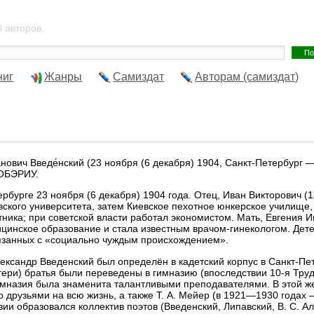
 авторов.
ниг
Жанры
Самиздат
Авторам (самиздат)
́нович Введе́нский (23 ноября (6 декабря) 1904, Санкт-Петербург 
ОБЭРИУ.
ербурге 23 ноября (6 декабря) 1904 года. Отец, Иван Викторович
вского университета, затем Киевское пехотное юнкерское училище,
етника; при советской власти работал экономистом. Мать, Евгения
цинское образование и стала известным врачом-гинекологом. Дете
язанных с «социально чуждым происхождением».
ександр Введенский был определён в кадетский корпус в Санкт-Пете
ери) братья были переведены в гимназию (впоследствии 10-я Труд
Гимназия была знаменита талантливыми преподавателями. В этой же 
о друзьями на всю жизнь, а также Т. А. Мейер (в 1921—1930 годах 
зии образовался коллектив поэтов (Введенский, Липавский, В. С. Ал