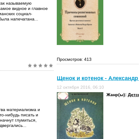
 так называемую
амое видное и главное
манских социал-
была напечатана...
Просмотров: 413
Щенок и котенок - Александ
12 октября 2016, 06:10
Жанр(ы):
Детс
тва материализма и
то-нибудь писать и
 начнут глумиться,
двергались...