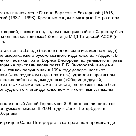
реехал к новой жене Галине Борисовне Викторовой (1913,
енский (1937—1993). Крестным отцом и матерью Петра стали
 версий, в связи с подходом немецких войск к Харькову был
кой спец. психиатрической больницы МВД Татарской АССР (в
ни.
ечатаются на Западе (часто в неполном и искажённом виде).
е американского русскоязычного издательства «Ардис». В
ению пасынка поэта, Бориса Викторова, вступившего в права
торы не прислали вдове поэта Г. Б. Викторовой и ему ни
ы, так как получивший в 1994 году доверенность от
вам («наследникам надо платить»), угрожая в противном
ез каких-либо выходных данных («Сборище друзей,
 но зато с чистыми листами на месте, где должны были быть
лет судился с книгоиздательством «Гилея», выпустившим
оставленный Анной Герасимовой. В него вошли почти все
анцузском языках. В 2004 году в Санкт-Петербурге и
сборники.
 улице в Санкт-Петербурге, в котором поэт проживал до