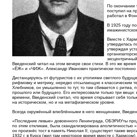
По окончании 
поступил на п
работал в Фон
В 1925 году п
имажинистском
Вместе с Харм
утвердилась п
утверждая уст
организаторск
эксцентричный
Введенский читал на этом вечере свои стихи. В это же вре
«ЁЖ» и «ЧИЖ». Александр Иванович практически постоянно п
Дистанцируясь от футуристов с их утопиями светлого будущ
рифмовку и метрику, нередко отсылающую к классическим те
Хлебников, он умышленно то тут, то там сбивается с ритма,
прошлого или будущего. Его интересовали только три вещи: в
времени, Введенский считал, что время открывает себя толь
на историческом, но и на метафизическом уровне.
Всегда окружённый влюблёнными в него женщинами, Введен
«Последние левые» довоенного Ленинграда, ОБЭРИУты проде
по этим откликам, была скандализирована аполитичностью «н
он произнёс тост в память Николая II, существует также ве
1932 г. в Курск (жил там некоторое время вместе с Хармсом),