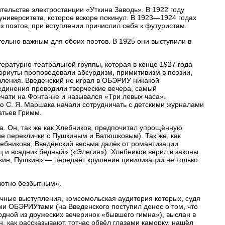
тельстве электростанции «Уткина Заводь». В 1922 году
университета, которое вскоре покинул. В 1923—1924 годах
 поэтов, при вступлении причислил себя к футуристам.
ельно важным для обоих поэтов. В 1925 они выступили в
ературно-театральной группы, которая в конце 1927 года
риуты проповедовали абсурдизм, примитивизм в поэзии,
вления. Введенский не играл в ОБЭРИУ никакой
единения проводили творческие вечера, самый
ечати на Фонтанке и назывался «Три левых часа».
ию С. Я. Маршака начали сотрудничать с детскими журналами
атьев Гримм.
а. Он, так же как Хлебников, предпочитал упрощённую
е переклички с Пушкиным и Батюшковым). Так же, как
Хлебникова, Введенский весьма далёк от романтизации
ец и всадник бедный» («Элегия»). Хлебников верил в законы
ушкин, Пушкин» — передаёт крушение цивилизации не только
лютно безбытным».
чные выступления, комсомольская аудитория которых, судя
ими ОБЭРИУтами (на Введенского поступил донос о том, что
 одной из дружеских вечеринок «бывшего гимна»), выслан в
н, как рассказывают, тотчас обвёл глазами каморку, нашёл