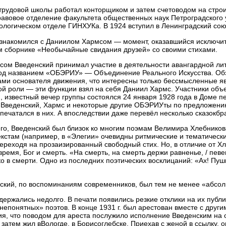
трудовой школы работал конторщиком и затем счетоводом на строи
равовое отделение факультета общественных наук Петроградского 
ологическом отделе ГИНХУКа. В 1924 вступил в Ленинградский союз
ознакомился с Даниилом Хармсом — момент, оказавшийся исключит
 сборнике «Необычайные свидания друзей» со своими стихами.
сом Введенский принимал участие в деятельности авангардной лит
од названием «ОБЭРИУ» — Объединение Реального Искусства. Обэ
ами основателя движения, что интересны только бессмысленные я
ой роли — эти функции взял на себя Даниил Хармс. Участники объ
, известный вечер группы состоялся 24 января 1928 года в Доме п
мя Введенский, Хармс и некоторые другие ОБЭРИУты по предложен
ечатался в них. А впоследствии даже перевёл несколько сказокбр
его, Введенский был близок ко многим поэмам Велимира Хлебников
кстам (например, в «Элегии» очевидны ритмические и тематически
 переходя на прозаизированный свободный стих. Но, в отличие от 
ремя, Бог и смерть. «На смерть, на смерть держи равненье, / пев
ко в смерти. Одно из последних поэтических восклицаний: «Ах! П
ский, по воспоминаниям современников, был тем не менее «абсо
ржались недолго. В печати появились резкие отклики на их публи
епонятных» поэтов. В конце 1931 г. был арестован вместе с друг
рсия, что поводом для ареста послужило исполнение Введенским на
 затем жил вВологде, в Борисоглебске. Приехав с женой в ссылку, о