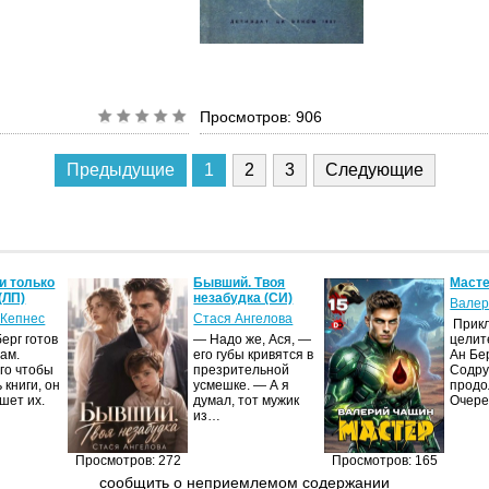
Просмотров: 906
Предыдущие
1
2
3
Следующие
и только
Бывший. Твоя
Масте
(ЛП)
незабудка (СИ)
Валер
 Кепнес
Стася Ангелова
Прик
ерг готов
— Надо же, Ася, —
целит
ам.
его губы кривятся в
Ан Бе
го чтобы
презрительной
Содру
 книги, он
усмешке. — А я
продо
шет их.
думал, тот мужик
Очер
из…
Просмотров: 272
Просмотров: 165
сообщить о неприемлемом содержании