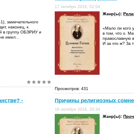
17 октября 2016, 02:04
Жанр(ы):
Рели
41), замечательного
дит, наконец, к
«Мало ли кого у
й в группу ОБЭРИУ и
в том, что о. М
не имел...
православную в
И за что ж? За т
Просмотров: 431
нстве? -
Причины религиозных сомне
16 октября 2016, 20:34
Жанр(ы):
Проч