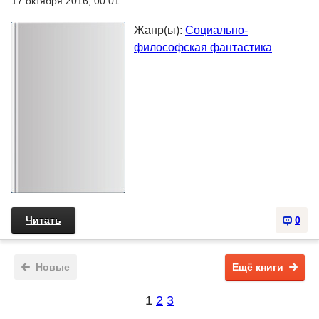
17 октября 2016, 00:01
Жанр(ы):
Социально-
философская фантастика
Читать
0
Новые
Ещё книги
1
2
3