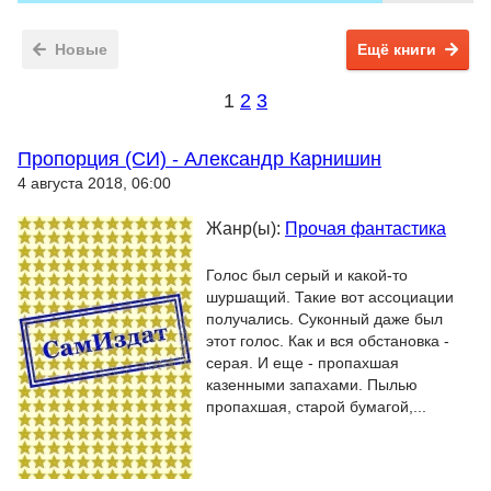
Новые
Ещё книги
1
2
3
Пропорция (СИ) - Александр Карнишин
4 августа 2018, 06:00
Жанр(ы):
Прочая фантастика
Голос был серый и какой-то
шуршащий. Такие вот ассоциации
получались. Суконный даже был
этот голос. Как и вся обстановка -
серая. И еще - пропахшая
казенными запахами. Пылью
пропахшая, старой бумагой,...