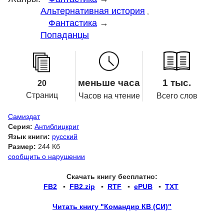
Альтернативная история
,
Фантастика
→
Попаданцы
меньше часа
1 тыс.
20
Страниц
Часов на чтение
Всего слов
Самиздат
Серия:
Антиблицкриг
Язык книги:
русский
Размер:
244 Кб
сообщить о нарушении
Скачать книгу бесплатно:
FB2
▪
FB2.zip
▪
RTF
▪
ePUB
▪
TXT
Читать книгу "Командир КВ (СИ)"