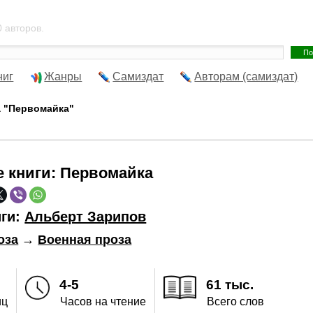
 авторов.
ниг
Жанры
Самиздат
Авторам (самиздат)
а "Первомайка"
е книги:
Первомайка
иги:
Альберт Зарипов
оза
→
Военная проза
4-5
61 тыс.
иц
Часов на чтение
Всего слов