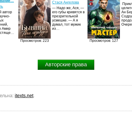
ование…
Стася Ангелова
Прик
ль
— Надо же, Ася, —
целит
й автор
его губы кривятся в
Ан Бе
аучно-
презрительной
Содру
ых
усмешке. — А я
продо
ений,
думал, тот мужик
Очер
к Амир
из…
естяще…
Просмотров: 223
Просмотров: 127
Авторские права
тельна:
itexts.net
.