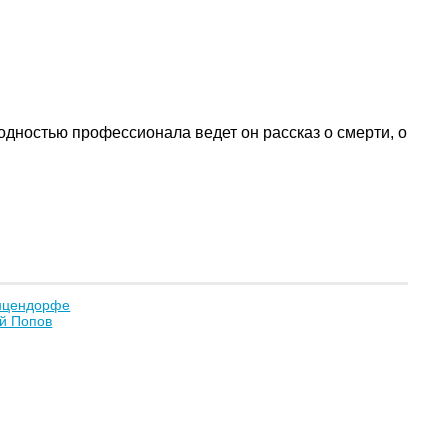
одностью профессионала ведет он рассказ о смерти, о
унцендорфе
ий Попов