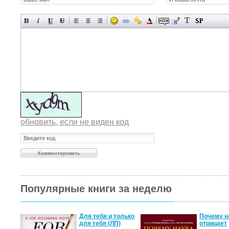
обновить, если не виден код
Популярные книги за неделю
двоем
Для тебя и только
Почему н
для тебя (ЛП)
отрицает