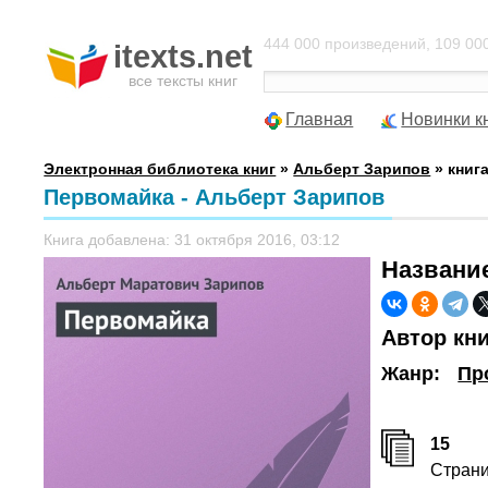
444 000 произведений, 109 000
itexts.net
все тексты книг
Главная
Новинки к
Электронная библиотека книг
»
Альберт Зарипов
» книг
Первомайка - Альберт Зарипов
Книга добавлена: 31 октября 2016, 03:12
Названи
Автор кн
Жанр:
Пр
15
Стран