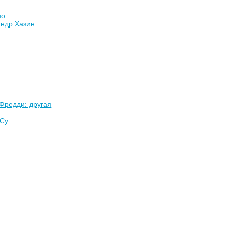
но
андр Хазин
 Фредди: другая
 Су