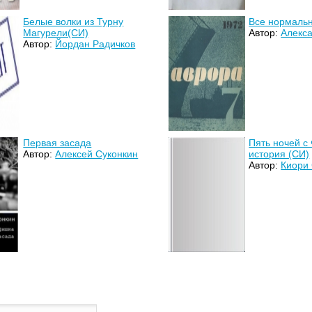
Белые волки из Турну
Все нормаль
Магурели(СИ)
Автор:
Алекс
Автор:
Йордан Радичков
Первая засада
Пять ночей с
Автор:
Алексей Суконкин
история (СИ)
Автор:
Киори