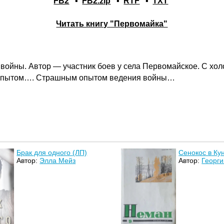
FB2
▪
FB2.zip
▪
RTF
▪
TXT
Читать книгу "Первомайка"
войны. Автор — участник боев у села Первомайское. С хол
ся опытом…. Страшным опытом ведения войны…
Брак для одного (ЛП)
Сенокос в К
Автор:
Элла Мейз
Автор:
Георг