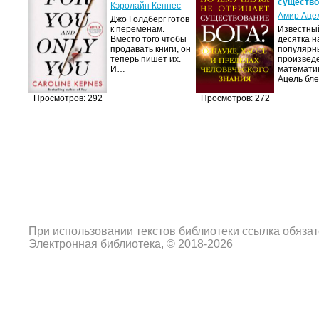
существ
с
Кэролайн Кепнес
Амир Аце
яясь
Джо Голдберг готов
к переменам.
Известны
бовь.
Вместо того чтобы
десятка н
юди,
продавать книги, он
популярн
нет
теперь пишет их.
произвед
И…
математи
Ацель бл
Просмотров: 292
Просмотров: 272
При использовании текстов библиотеки ссылка обяза
Электронная библиотека, © 2018-2026