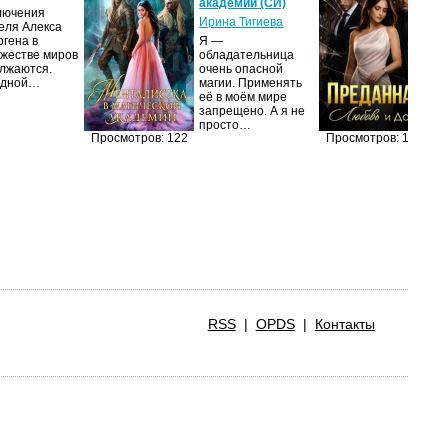
академии (СИ)
(С
лючения
Ирина Тигиева
Ли
еля Алекса
ргена в
Я —
Ж
жестве миров
обладательница
вы
лжаются.
очень опасной
ди
едной…
магии. Применять
на
её в моём мире
уд
запрещено. А я не
п
просто…
Просмотров: 122
Просмотров: 118
RSS
|
OPDS
|
Контакты