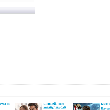
аука не
Бывший. Твоя
Масте
незабудка (СИ)
Валер