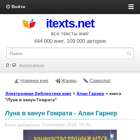
Войти
itexts.net
все тексты книг
444 000 книг, 109 000 авторов
Десктоп версия
Новинки книг
Жанры
Самиздат
Электронная библиотека книг
»
Алан Гарнер
» книга
"Луна в канун Гомрата"
Луна в канун Гомрата - Алан Гарнер
Книга добавлена: 9 сентября 2016, 20:39