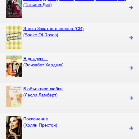
(Татьяна Дин)
Эпоха Закатного солнца (СИ)
(Snake Of Roses)
Я дождусь...
(Элизабет Хардвик)
В объективе любви
(Лесли Ламберт)
Поклонение
(Холли Престон)