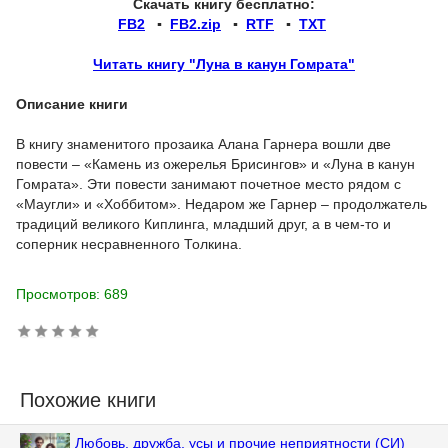
Скачать книгу бесплатно:
FB2
▪
FB2.zip
▪
RTF
▪
TXT
Читать книгу "Луна в канун Гомрата"
Описание книги
В книгу знаменитого прозаика Алана Гарнера вошли две
повести – «Камень из ожерелья Брисингов» и «Луна в канун
Гомрата». Эти повести занимают почетное место рядом с
«Маугли» и «Хоббитом». Недаром же Гарнер – продолжатель
традиций великого Киплинга, младший друг, а в чем-то и
соперник несравненного Толкина.
Просмотров: 689
Похожие книги
Любовь, дружба, усы и прочие неприятности (СИ)