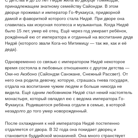
С детства и до 28 лет Нидзё жила во дворце Томикодзи,
принадлежащем знатному семейству Сайондзи. В этом
дворце проживал и император Го-Фукакуса, придворной
дамой и фавориткой которого стала Нидзё. При дворе она
славилась как искусная поэтесса и музыкантша. Когда Нидзё
было 15 лет, умер её отец. Ещё через год умирает ребёнок,
рождённый ею от императора и отданный на воспитание дяде
Нидзё (которого звали Кога-но Митимицу — так же, как и её
деда).
Одновременно со связью с императором Нидзё некоторое
время состояла в любовных отношениях с другом детства —
Оки-но Акэбоно (Сайондзи Санэкане, Снежный Рассвет). От
него она родила девочку, которую, страшась гнева государя,
отдала на воспитание чужим людям и больше никогда не
видела. Ещё одним любовником Нидзё стал некий настоятель
монастыря, который овладел ею с ведома императора Го-
Фукакуса. Родившегося ребёнка отдали в семью, в которой
незадолго до того умер новорожденный.
После охлаждения к ней императора Нидзё постепенно
отдаляется от двора. В 32 года она покидает дворец и
становится буддийской монахиней. Она много странствует