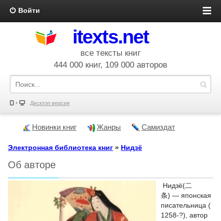
Войти
itexts.net
все тексты книг
444 000 книг, 109 000 авторов
Десктоп версия
Новинки книг
Жанры
Самиздат
Электронная библиотека книг
»
Нидзё
Об авторе
Нидзё(二
条) — японская
писательница (
1258-?), автор