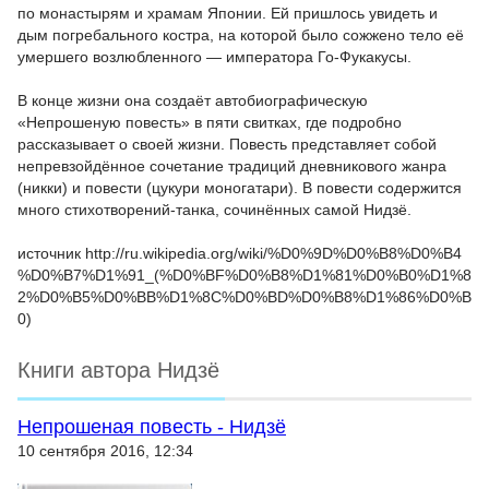
по монастырям и храмам Японии. Ей пришлось увидеть и
дым погребального костра, на которой было сожжено тело её
умершего возлюбленного — императора Го-Фукакусы.
В конце жизни она создаёт автобиографическую
«Непрошеную повесть» в пяти свитках, где подробно
рассказывает о своей жизни. Повесть представляет собой
непревзойдённое сочетание традиций дневникового жанра
(никки) и повести (цукури моногатари). В повести содержится
много стихотворений-танка, сочинённых самой Нидзё.
источник http://ru.wikipedia.org/wiki/%D0%9D%D0%B8%D0%B4
%D0%B7%D1%91_(%D0%BF%D0%B8%D1%81%D0%B0%D1%8
2%D0%B5%D0%BB%D1%8C%D0%BD%D0%B8%D1%86%D0%B
0)
Книги автора Нидзё
Непрошеная повесть - Нидзё
10 сентября 2016, 12:34