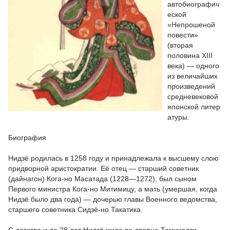
автобиографич
еской
«Непрошеной
повести»
(вторая
половина XIII
века) — одного
из величайших
произведений
средневековой
японской литер
атуры.
Биография
Нидзё родилась в 1258 году и принадлежала к высшему слою
придворной аристократии. Её отец — старший советник
(дайнагон) Кога-но Масатада (1228—1272), был сыном
Первого министра Кога-но Митимицу, а мать (умершая, когда
Нидзё было два года) — дочерью главы Военного ведомства,
старшего советника Сидзё-но Такатика.