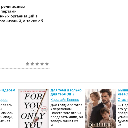
 религиозных
спертами
енных организаций в
рганизаций, а также об
ы вдвоем
Для тебя и только
Бывши
для тебя (ЛП)
незаб
оррес
Кэролайн Кепнес
Стася
епляясь
Джо Голдберг готов
— Над
мы
к переменам.
его гу
 любовь.
Вместо того чтобы
презр
ть люди,
продавать книги, он
усмеш
ых нет
теперь пишет их.
думал
И…
из…