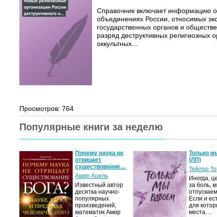
Справочник включает информацию о
объединениях России, относимых эк
государственных органов и обществ
разряд деструктивных религиозных о
оккультных...
Просмотров: 764
Популярные книги за неделю
Почему наука не
Только м
отрицает
(ЛП)
существование…
Тейлор Т
Амир Ацель
Иногда, ц
Известный автор
за боль, 
десятка научно-
отпускаем
популярных
Если и ес
произведений,
для котор
математик Амир
места…