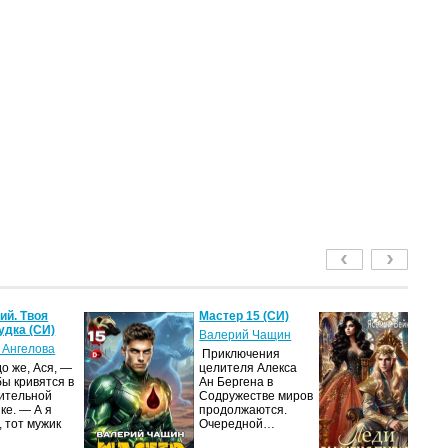
й. Твоя
Мастер 15 (СИ)
Ле
удка (СИ)
пу
Валерий Чащин
 Ангелова
Я
Приключения
о же, Ася, —
целителя Алекса
Н
бы кривятся в
Ан Бергена в
по
ительной
Содружестве миров
на
ке. — А я
продолжаются.
ср
, тот мужик
Очередной…
пс
ве