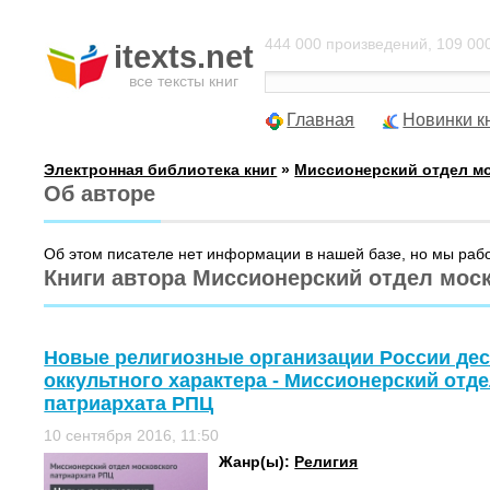
444 000 произведений, 109 000
itexts.net
все тексты книг
Главная
Новинки к
Электронная библиотека книг
»
Миссионерский отдел мо
Об авторе
Об этом писателе нет информации в нашей базе, но мы раб
Книги автора Миссионерский отдел мос
Новые религиозные организации России дес
оккультного характера - Миссионерский отд
патриархата РПЦ
10 сентября 2016, 11:50
Жанр(ы):
Религия