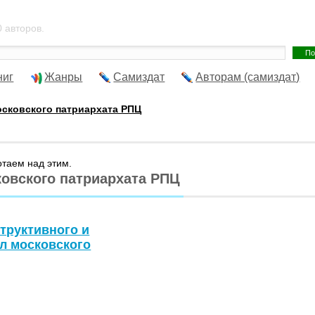
 авторов.
ниг
Жанры
Самиздат
Авторам (самиздат)
сковского патриархата РПЦ
отаем над этим.
ковского патриархата РПЦ
труктивного и
ел московского