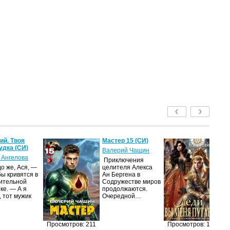
й. Твоя
Мастер 15 (СИ)
Ле
удка (СИ)
пу
Валерий Чащин
 Ангелова
Я
Приключения
о же, Ася, —
целителя Алекса
Н
бы кривятся в
Ан Бергена в
по
ительной
Содружестве миров
на
ке. — А я
продолжаются.
ср
, тот мужик
Очередной…
пс
ве
ан
п
Просмотров: 211
Просмотров: 191