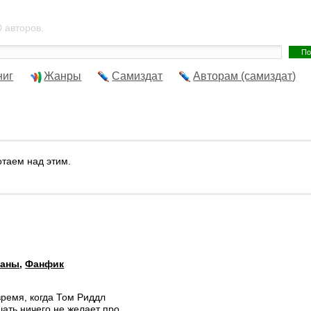
 авторов.
ниг
Жанры
Самиздат
Авторам (самиздат)
отаем над этим.
маны
,
Фанфик
время, когда Том Риддл
шать ничего не желает про