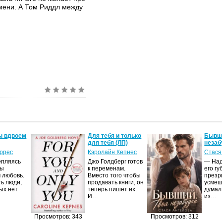
мени. А Том Риддл между
ы вдвоем
Для тебя и только
Бывши
для тебя (ЛП)
незаб
оррес
Кэролайн Кепнес
Стася
епляясь
Джо Голдберг готов
— Над
мы
к переменам.
его гу
 любовь.
Вместо того чтобы
презр
ть люди,
продавать книги, он
усмеш
ых нет
теперь пишет их.
думал
И…
из…
Просмотров: 343
Просмотров: 312