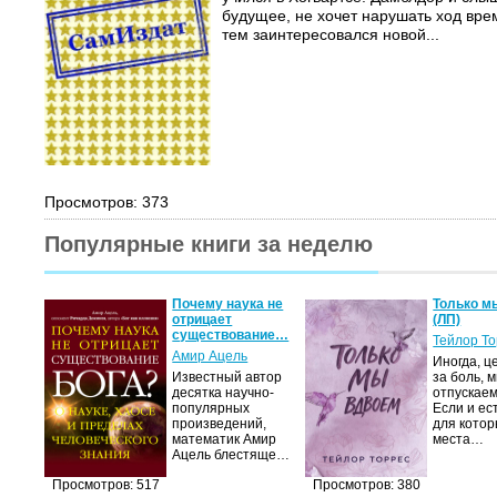
будущее, не хочет нарушать ход вре
тем заинтересовался новой...
Просмотров: 373
Популярные книги за неделю
Почему наука не
Только м
отрицает
(ЛП)
существование…
Тейлор Т
Амир Ацель
Иногда, ц
Известный автор
за боль, 
десятка научно-
отпускаем
популярных
Если и ес
произведений,
для котор
математик Амир
места…
Ацель блестяще…
Просмотров: 517
Просмотров: 380