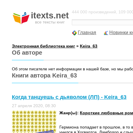
444 000 произведений, 109 000
itexts.net
все тексты книг
Главная
Новинки к
Электронная библиотека книг
»
Keira_63
Об авторе
Об этом писателе нет информации в нашей базе, но мы раб
Книги автора Keira_63
Когда танцуешь с дьяволом (ЛП) - Keira_63
27 апреля 2020, 08:30
Жанр(ы):
Короткие любовные ро
Гермиона попадает в прошлое, в то 
учился в Хогвартсе. Дамблдор и слы