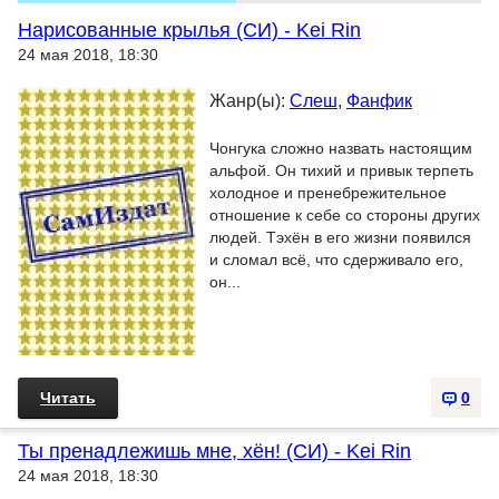
Нарисованные крылья (СИ) - Kei Rin
24 мая 2018, 18:30
Жанр(ы):
Слеш
,
Фанфик
Чонгука сложно назвать настоящим
альфой. Он тихий и привык терпеть
холодное и пренебрежительное
отношение к себе со стороны других
людей. Тэхён в его жизни появился
и сломал всё, что сдерживало его,
он...
Читать
0
Ты пренадлежишь мне, хён! (СИ) - Kei Rin
24 мая 2018, 18:30