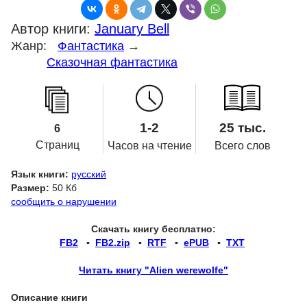
Автор книги:
January Bell
Жанр:
Фантастика
→
Сказочная фантастика
1-2
25 тыс.
6
Страниц
Часов на чтение
Всего слов
Язык книги:
русский
Размер:
50 Кб
сообщить о нарушении
Скачать книгу бесплатно:
FB2
▪
FB2.zip
▪
RTF
▪
ePUB
▪
TXT
Читать книгу "Alien werewolfe"
Описание книги