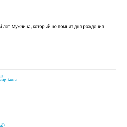
й лет. Мужчина, который не помнит дня рождения
ия
мир Анин
СИ)