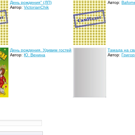
День рождения" (ЛП)
Автор:
Bafom
Автор:
VictorianChik
День рождения. Удивим гостей
Тамада на сва
Автор:
Ю. Венина
Автор:
Григо