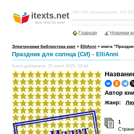
444 000 произведений, 109 000
itexts.net
все тексты книг
Главная
Новинки к
Электронная библиотека книг
»
ElliAnni
» книга "Праздни
Праздник для солнца (СИ) - ElliAnni
Книга добавлена: 25 июня 2025, 20:44
Названи
Автор кн
Жанр:
Лю
1
Стран