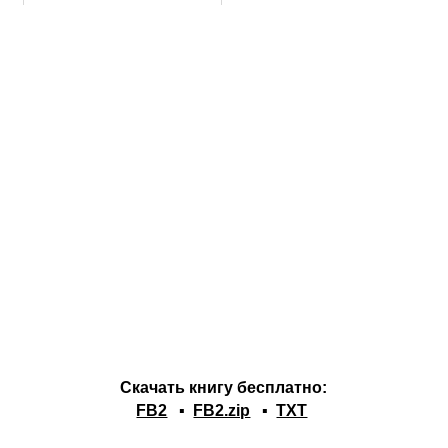
Скачать книгу бесплатно:
FB2
▪
FB2.zip
▪
TXT