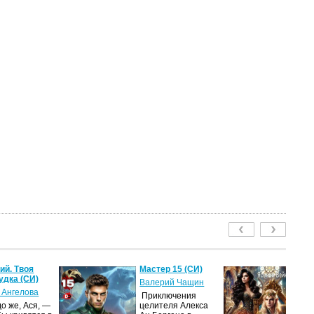
й. Твоя
Мастер 15 (СИ)
Ле
удка (СИ)
пу
Валерий Чащин
 Ангелова
Я
Приключения
о же, Ася, —
целителя Алекса
Н