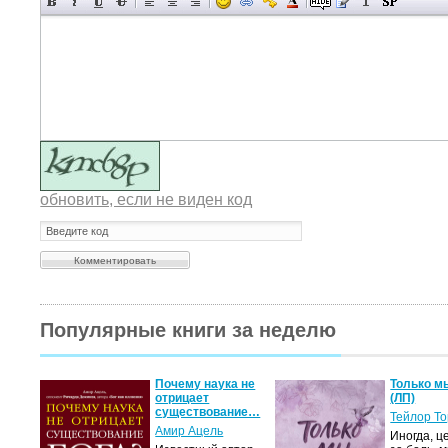
обновить, если не виден код
Популярные книги за неделю
Почему наука не
Только м
отрицает
(ЛП)
существование…
Тейлор Т
Амир Ацель
Иногда, ц