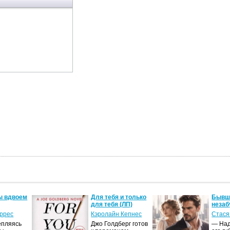
ы вдвоем
Для тебя и только
Бывши
для тебя (ЛП)
незаб
оррес
Кэролайн Кепнес
Стася
епляясь
Джо Голдберг готов
— Над