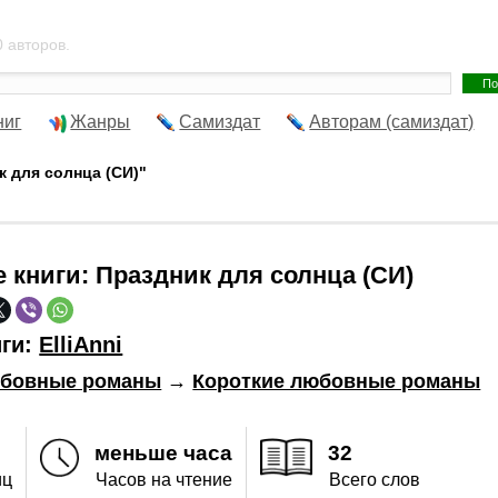
 авторов.
ниг
Жанры
Самиздат
Авторам (самиздат)
к для солнца (СИ)"
е книги:
Праздник для солнца (СИ)
иги:
ElliAnni
бовные романы
→
Короткие любовные романы
меньше часа
32
иц
Часов на чтение
Всего слов