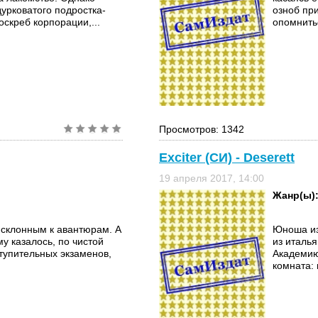
урковатого подростка-
озноб при
скреб корпорации,...
опомнить
Просмотров: 1342
Exciter (СИ) - Deserett
19 апреля 2017, 14:00
Жанр(ы)
 склонным к авантюрам. А
Юноша из
му казалось, по чистой
из италь
ступительных экзаменов,
Академию
комната: 