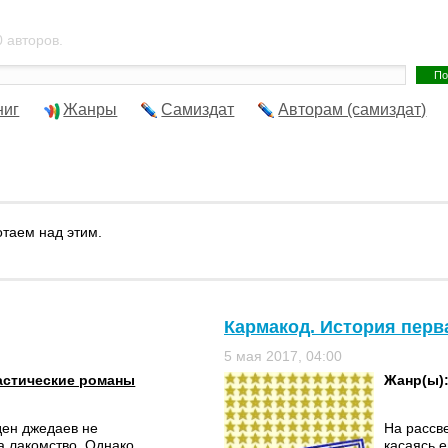
 авторов.
ниг
Жанры
Самиздат
Авторам (самиздат)
отаем над этим.
Кармакод. История первая
5 мая 2017, 04:00
стические романы
Жанр(ы)
ден джедаев не
На рассве
а лакомство. Однако
касаясь е