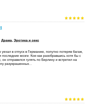
t
:
Драма
,
Эротика и секс
 уехал в отпуск в Германию, попутно потеряв багаж,
и последние мозги. Кое-как разобравшись хотя бы с
, он отправился гулять по Берлину и встретил на
пу разукрашенных...