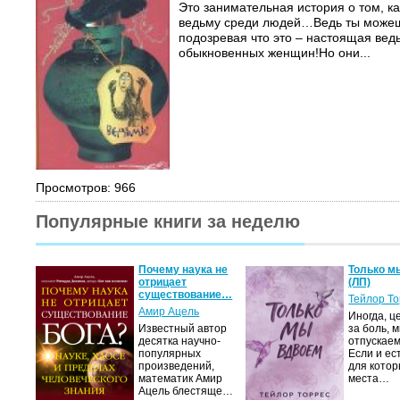
Это занимательная история о том, ка
ведьму среди людей…Ведь ты можешь
подозревая что это – настоящая вед
обыкновенных женщин!Но они...
Просмотров: 966
Популярные книги за неделю
Почему наука не
Только м
отрицает
(ЛП)
существование…
Тейлор Т
Амир Ацель
Иногда, ц
Известный автор
за боль, 
десятка научно-
отпускаем
популярных
Если и ес
произведений,
для котор
математик Амир
места…
Ацель блестяще…