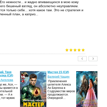
 Его нежности... и жадно впивающихся в мою кожу
 него бешеный взгляд, он абсолютно неуправляем.
ся только себе... хотя какое там. Это не стратегия и
енный план, а каприз...
й. Твоя
Мастер 15 (СИ)
Ме
удка (СИ)
м
Валерий Чащин
ак
 Ангелова
Приключения
Ир
о же, Ася, —
целителя Алекса
бы кривятся в
Ан Бергена в
Я
ительной
Содружестве миров
об
ке. — А я
продолжаются.
оч
, тот мужик
Очередной…
ма
её
за