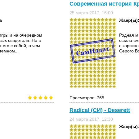
Современная история Кр
25 марта 2017, 16:00
а
Жанр(ы)
игры и на очередном
Родная ма
ивых свидетеля. Не в
сшила вм
 его с собой, о чем
с корзино
темном...
Серого Во
Просмотров: 765
Radical (СИ) - Deserett
24 марта 2017, 12:30
Жанр(ы)