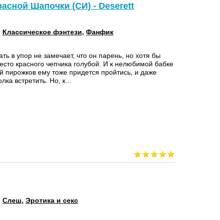
асной Шапочки (СИ) - Deserett
:
Классическое фэнтези
,
Фанфик
ть в упор не замечает, что он парень, но хотя бы
есто красного чепчика голубой. И к нелюбимой бабке
й пирожков ему тоже придется пройтись, и даже
лка встретить. Но, к...
:
Слеш
,
Эротика и секс