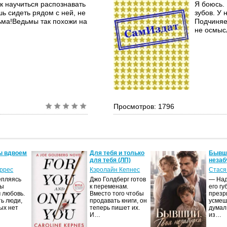
к научиться распознавать
Я боюсь.
 сидеть рядом с ней, не
зубов. У
ьма!Ведьмы так похожи на
Подчиняет
не осмысл
Просмотров: 1796
ы вдвоем
Для тебя и только
Бывши
для тебя (ЛП)
незаб
оррес
Кэролайн Кепнес
Стася
епляясь
Джо Голдберг готов
— Над
мы
к переменам.
его гу
 любовь.
Вместо того чтобы
презр
ть люди,
продавать книги, он
усмеш
ых нет
теперь пишет их.
думал
И…
из…