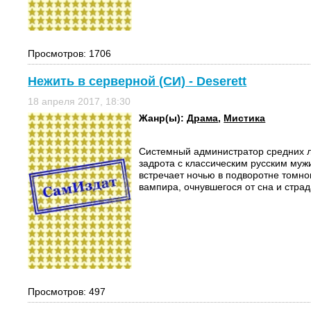
Просмотров: 1706
Нежить в серверной (СИ) - Deserett
18 апреля 2017, 18:30
Жанр(ы):
Драма
,
Мистика
Системный администратор средних л
задрота с классическим русским муж
встречает ночью в подворотне томно
вампира, очнувшегося от сна и страд
Просмотров: 497