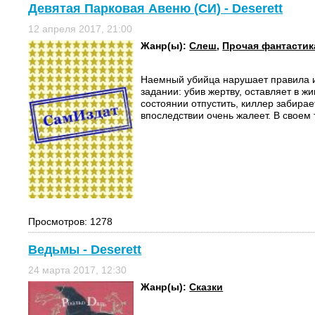
Девятая Парковая Авеню (СИ) - Deserett
12 апреля 2017, 21:00
Жанр(ы):
Слеш
,
Прочая фантастик
Наемный убийца нарушает правила 
задании: убив жертву, оставляет в ж
состоянии отпустить, киллер забирает
впоследствии очень жалеет. В своем 
Просмотров: 1278
Ведьмы - Deserett
24 марта 2017, 12:30
Жанр(ы):
Сказки