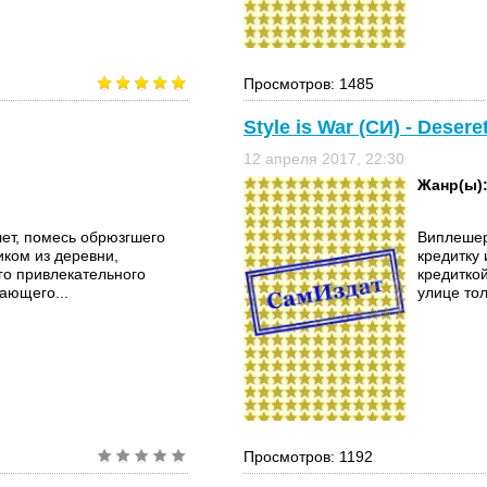
Просмотров: 1485
Style is War (СИ) - Deseret
12 апреля 2017, 22:30
Жанр(ы)
ет, помесь обрюзгшего
Виплешер
иком из деревни,
кредитку 
го привлекательного
кредиткой
ающего...
улице тол
Просмотров: 1192