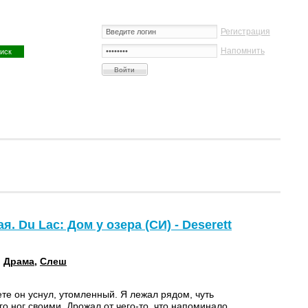
Регистрация
Напомнить
. Du Lac: Дом у озера (СИ) - Deserett
:
Драма
,
Слеш
те он уснул, утомленный. Я лежал рядом, чуть
го ног своими. Дрожал от чего-то, что напоминало