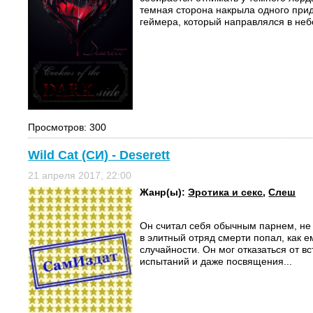
темная сторона накрыла одного прид
геймера, который направлялся в небо
Просмотров: 300
Wild Cat (СИ) - Deserett
21 апреля 2017, 22:00
Жанр(ы):
Эротика и секс
,
Слеш
Он считал себя обычным парнем, не
в элитный отряд смерти попал, как е
случайности. Он мог отказаться от в
испытаний и даже посвящения...