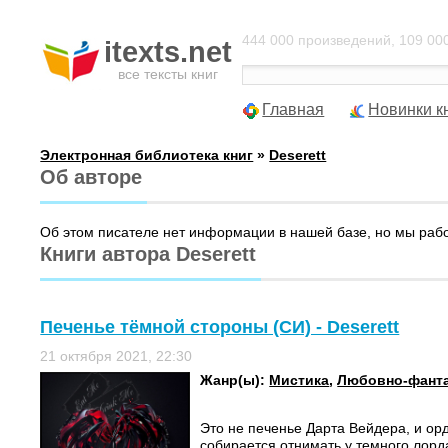
444 000 произведений, 109 000
itexts.net
все тексты книг
Главная
Новинки к
Электронная библиотека книг
»
Deserett
Об авторе
Об этом писателе нет информации в нашей базе, но мы раб
Книги автора Deserett
Печенье тёмной стороны (СИ) - Deserett
21 октября 2021, 22:30
Жанр(ы):
Мистика
,
Любовно-фанта
Это не печенье Дарта Вейдера, и ор
собирается отнимать у темного лорд