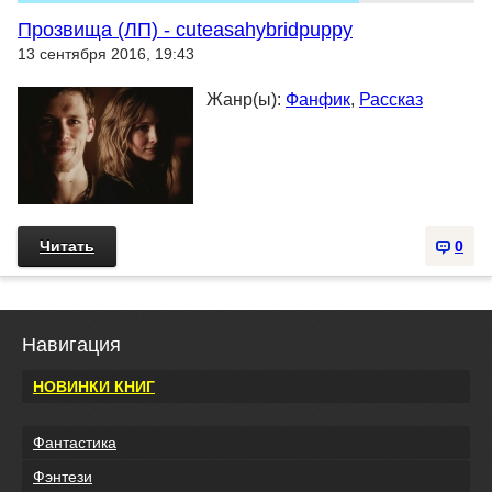
Прозвища (ЛП) - cuteasahybridpuppy
13 сентября 2016, 19:43
Жанр(ы):
Фанфик
,
Рассказ
Читать
0
Навигация
НОВИНКИ КНИГ
Фантастика
Фэнтези