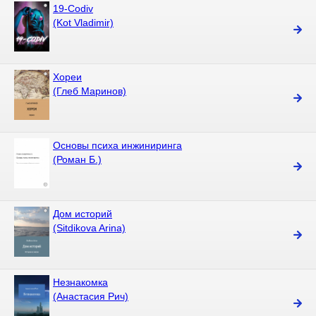
19-Codiv
(Kot Vladimir)
Хореи
(Глеб Маринов)
Основы психа инжиниринга
(Роман Б.)
Дом историй
(Sitdikova Arina)
Незнакомка
(Анастасия Рич)