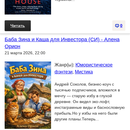
Читать
0
Баба Зина и Каша для Инвестора (СИ) - Алена
Орион
21 марта 2026, 22:00
Жанр(ы):
Юмористическое
фэнтези
,
Мистика
Андрей Соколов, бизнес-коуч с
тысячью подписчиков, вложился в
мечту — старую избу в глухой
деревне. Он видел эко-лофт,
инстаграмные виды и баснословную
прибыль.Но у избы на него были
другие планы.Теперь...