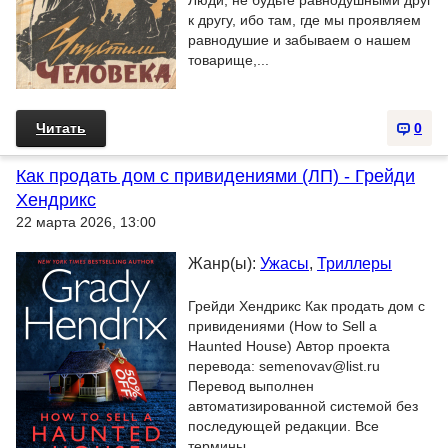
Люди, не будьте равнодушными друг
к другу, ибо там, где мы проявляем
равнодушие и забываем о нашем
товарище,...
Читать
0
Как продать дом с привидениями (ЛП) - Грейди
Хендрикс
22 марта 2026, 13:00
Жанр(ы):
Ужасы
,
Триллеры
Грейди Хендрикс Как продать дом с
привидениями (How to Sell a
Haunted House) Автор проекта
перевода: semenovav@list.ru
Перевод выполнен
автоматизированной системой без
последующей редакции. Все
термины...