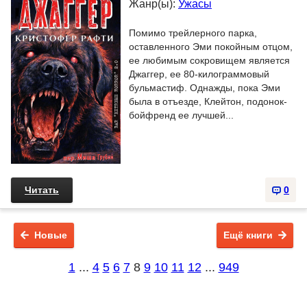
Жанр(ы):
Ужасы
Помимо трейлерного парка,
оставленного Эми покойным отцом,
ее любимым сокровищем является
Джаггер, ее 80-килограммовый
бульмастиф. Однажды, пока Эми
была в отъезде, Клейтон, подонок-
бойфренд ее лучшей...
Читать
0
Новые
Ещё книги
1
...
4
5
6
7
8
9
10
11
12
...
949