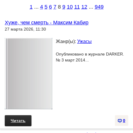
1
...
4
5
6
7
8
9
10
11
12
...
949
Хуже, чем смерть - Максим Кабир
27 марта 2026, 11:30
Жанр(ы):
Ужасы
Опубликовано в журнале DARKER.
№ 3 март 2014...
Читать
0