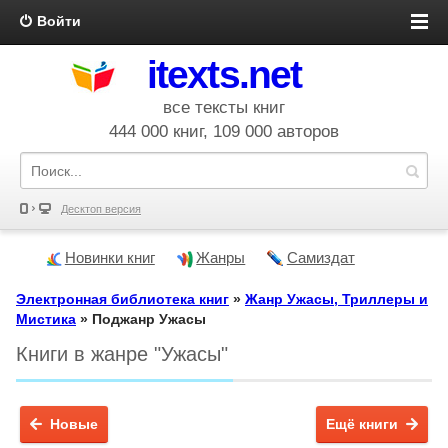
Войти
itexts.net
все тексты книг
444 000 книг, 109 000 авторов
Десктоп версия
Новинки книг
Жанры
Самиздат
Электронная библиотека книг
»
Жанр Ужасы, Триллеры и
Мистика
» Поджанр Ужасы
Книги в жанре "Ужасы"
Новые
Ещё книги