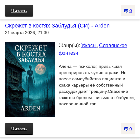
Читать
0
Скрежет в костях Заблудья (СИ) - Arden
21 марта 2026, 21:30
Жанр(ы):
Ужасы
,
Славянское
фэнтези
Алена — психолог, привыкшая
препарировать чужие страхи. Но
после самоубийства пациента и
краха карьеры её собственный
рассудок дает трещину.Спасение
кажется бредом: письмо от бабушки,
похороненной три...
Читать
0