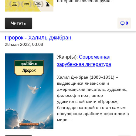
потерянная зеленая ручка...
Читать
0
Пророк - Халиль Джибран
28 мая 2022, 03:08
Жанр(ы):
Современная
зарубежная литература
Халил Джибран (1883–1931) –
выдающийся ливанский и
американский писатель, художник,
философ и поэт, автор
удивительной книги «Пророк»,
благодаря которой он стал самым
популярным арабским писателем в
мире....