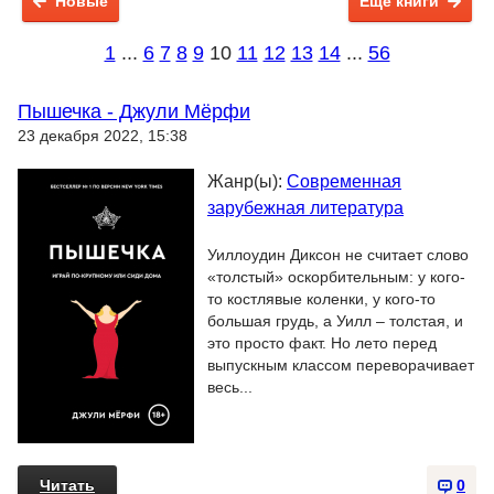
Новые
Ещё книги
1
...
6
7
8
9
10
11
12
13
14
...
56
Пышечка - Джули Мёрфи
23 декабря 2022, 15:38
Жанр(ы):
Современная
зарубежная литература
Уиллоудин Диксон не считает слово
«толстый» оскорбительным: у кого-
то костлявые коленки, у кого-то
большая грудь, а Уилл – толстая, и
это просто факт. Но лето перед
выпускным классом переворачивает
весь...
Читать
0