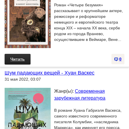
Роман «Четыре безумия»
рассказывает о крупнейшем актере,
режиссере и реформаторе
немецкого и европейского театра
конца XIX – начала XX века, сербе
родом из города Вранево,
осуществившем в Веймаре, Вене...
Читать
0
Шум падающих вещей - Хуан Васкес
31 мая 2022, 03:07
Жанр(ы):
Современная
зарубежная литература
В романе Хуана Габриэля Васкеса,
самого известного современного
писателя Колумбии, «наследника
Маркеса», как именует его пресса,