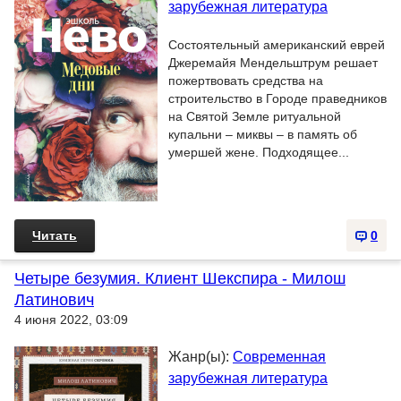
зарубежная литература
Состоятельный американский еврей
Джеремайя Мендельштрум решает
пожертвовать средства на
строительство в Городе праведников
на Святой Земле ритуальной
купальни – миквы – в память об
умершей жене. Подходящее...
Читать
0
Четыре безумия. Клиент Шекспира - Милош
Латинович
4 июня 2022, 03:09
Жанр(ы):
Современная
зарубежная литература