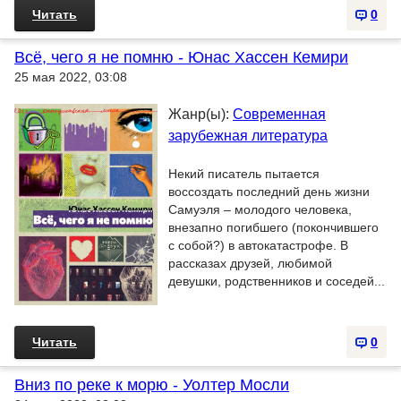
Читать
0
Всё, чего я не помню - Юнас Хассен Кемири
25 мая 2022, 03:08
Жанр(ы):
Современная
зарубежная литература
Некий писатель пытается
воссоздать последний день жизни
Самуэля – молодого человека,
внезапно погибшего (покончившего
с собой?) в автокатастрофе. В
рассказах друзей, любимой
девушки, родственников и соседей...
Читать
0
Вниз по реке к морю - Уолтер Мосли