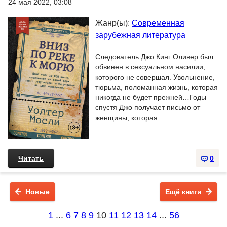
24 мая 2022, 03:08
Жанр(ы):
Современная
зарубежная литература
Следователь Джо Кинг Оливер был
обвинен в сексуальном насилии,
которого не совершал. Увольнение,
тюрьма, поломанная жизнь, которая
никогда не будет прежней…Годы
спустя Джо получает письмо от
женщины, которая...
Читать
0
Новые
Ещё книги
1
...
6
7
8
9
10
11
12
13
14
...
56