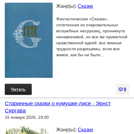
Жанр(ы):
Сказки
Фантастическая «Сказка»,
сплетенная из очаровательных
волшебных несуразиц, проникнута
ненавязчивой, но все же приметной
нравственной идеей: все земные
трудности разрешимы, если все
живое, как бы ни было...
Читать
0
Старинные сказки о кумушке-лисе - Эрнст
Сяргава
15 января 2026, 19:00
Жанр(ы):
Сказки