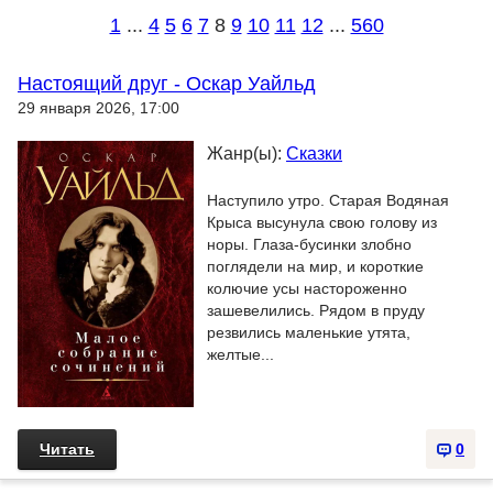
1
...
4
5
6
7
8
9
10
11
12
...
560
Настоящий друг - Оскар Уайльд
29 января 2026, 17:00
Жанр(ы):
Сказки
Наступило утро. Старая Водяная
Крыса высунула свою голову из
норы. Глаза-бусинки злобно
поглядели на мир, и короткие
колючие усы настороженно
зашевелились. Рядом в пруду
резвились маленькие утята,
желтые...
Читать
0