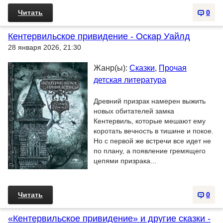
Читать
0
Кентервильское привидение - Оскар Уайлд
28 января 2026, 21:30
Жанр(ы):
Сказки
,
Прочая
детская литература
Древний призрак намерен выжить
новых обитателей замка
Кентервиль, которые мешают ему
коротать вечность в тишине и покое.
Но с первой же встречи все идет не
по плану, а появление гремящего
цепями призрака...
Читать
0
«Кентервильское привидение» и другие сказки -