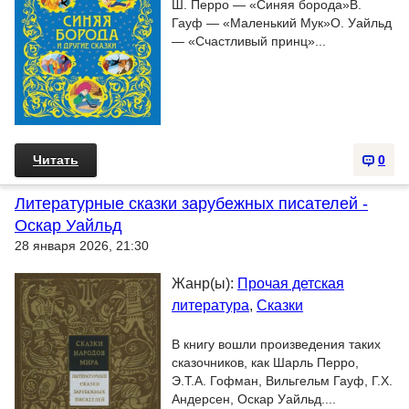
Ш. Перро — «Синяя борода»В.
Гауф — «Маленький Мук»О. Уайльд
— «Счастливый принц»...
Читать
0
Литературные сказки зарубежных писателей -
Оскар Уайльд
28 января 2026, 21:30
Жанр(ы):
Прочая детская
литература
,
Сказки
В книгу вошли произведения таких
сказочников, как Шарль Перро,
Э.Т.А. Гофман, Вильгельм Гауф, Г.Х.
Андерсен, Оскар Уайльд....