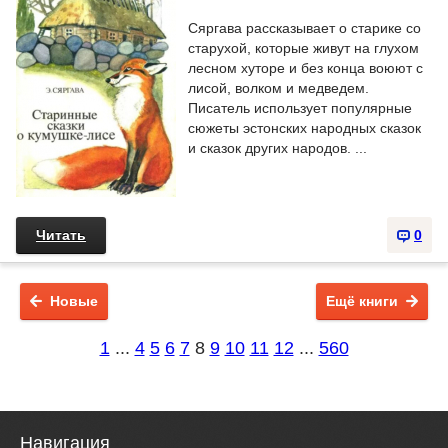
Сяргава рассказывает о старике со
старухой, которые живут на глухом
лесном хуторе и без конца воюют с
лисой, волком и медведем.
Писатель использует популярные
сюжеты эстонских народных сказок
и сказок других народов. ...
Читать
0
Новые
Ещё книги
1
...
4
5
6
7
8
9
10
11
12
...
560
Навигация