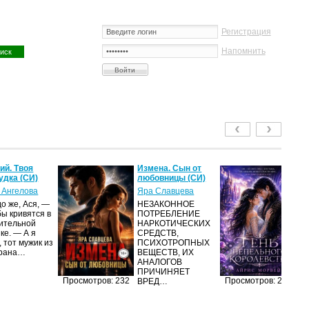
Регистрация
Напомнить
й. Твоя
Измена. Сын от
Те
удка (СИ)
любовницы (СИ)
ко
 Ангелова
Яра Славцева
А
о же, Ася, —
НЕЗАКОННОЕ
А
бы кривятся в
ПОТРЕБЛЕНИЕ
с
ительной
НАРКОТИЧЕСКИХ
де
ке. — А я
СРЕДСТВ,
со
 тот мужик из
ПСИХОТРОПНЫХ
де
орана…
ВЕЩЕСТВ, ИХ
со
АНАЛОГОВ
от
ПРИЧИНЯЕТ
Просмотров: 232
Просмотров: 205
ВРЕД…