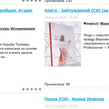
Просмотров: 130
арийцев. Агшин
Книга - Заблуждений (СИ) (а
25 июня 2025, 20:09
Жанр(ы):
Маги
атура
,
Историческое
Люди с самолет
правду Верховн
«внутреннего кон
ая борьба Тахмиры
Professional —
ига написана на основе
место в книге заняли
на...
Просмотров: 98
Папка (СИ) - Ирина Уракова
25 июня 2025, 19:26