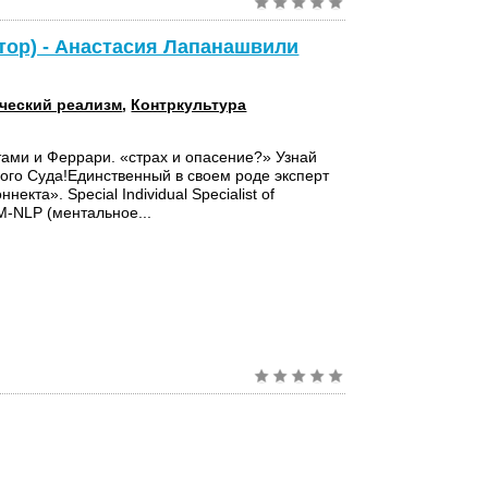
втор) - Анастасия Лапанашвили
ческий реализм
,
Контркультура
ами и Феррари. «страх и опасение?» Узнай
ого Суда!Единственный в своем роде эксперт
некта». Special Individual Specialist of
 М-NLP (ментальное...