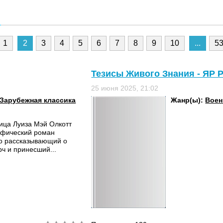
1
2
3
4
5
6
7
8
9
10
...
5
Тезисы Живого Знания - ЯР 
25 июня 2025, 21:02
Зарубежная классика
Жанр(ы):
Воен
ица Луиза Мэй Олкотт
афический роман
о рассказывающий о
рч и принесший...