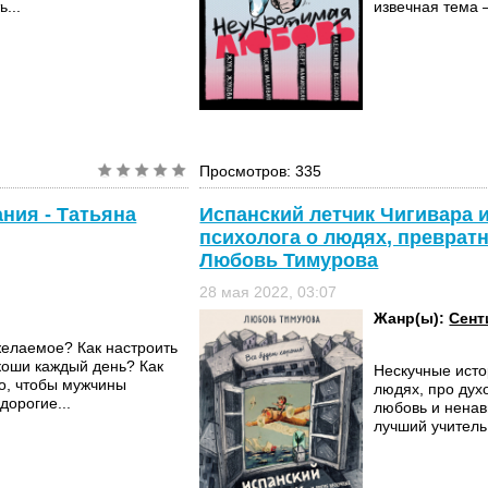
...
извечная тема –
Просмотров: 335
ния - Татьяна
Испанский летчик Чигивара и
психолога о людях, превратн
Любовь Тимурова
28 мая 2022, 03:07
Жанр(ы):
Сент
 желаемое? Как настроить
коши каждый день? Как
Нескучные исто
о, чтобы мужчины
людях, про дух
дорогие...
любовь и ненави
лучший учитель,