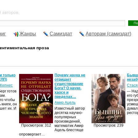
 авторов.
ниг
Жанры
Самиздат
Авторам (самиздат)
ентиментальная проза
и только
Почему наука не
Бывши
(ЛП)
отрицает
незаб
существование
 Кепнес
Стася
Бога? О науке,
ерг готов
— Над
хаосе и
ам.
его гу
пределах…
го чтобы
презр
Амир Ацель
 книги, он
усмеш
шет их. И
Известный автор
думал,
десятка научно-
рест
популярных
произведений,
Просмотров: 312
Просмотров: 239
математик Амир
Ацель блестяще
опровергает…