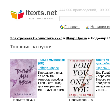
444 000 произведений, 109 000
itexts.net
все тексты книг
Главная
Новинки к
Электронная библиотека книг
»
Жанр Проза
» Поджанр С
Топ книг за сутки
Только мы вдвоем
Для тебя 
(ЛП)
для тебя 
Тейлор Торрес
Кэролайн
Иногда, цепляясь
Джо Голдб
за боль, мы
к перемен
отпускаем любовь.
Вместо то
Если и есть люди,
продавать
для которых нет
теперь пи
места лучше дома,
у него…
…
Просмотров: 327
Просмотров: 320