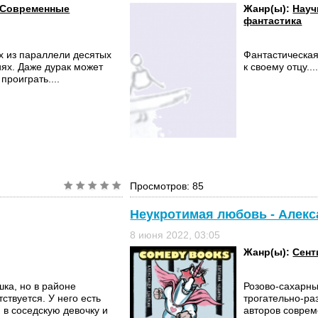
Современные
Жанр(ы):
Науч
фантастика
х из параллели десятых
Фантастическая
иях. Даже дурак может
к своему отцу...
проиграть....
Просмотров: 85
Неукротимая любовь - Алек
8 июня 2022, 03:05
Жанр(ы):
Сент
ка, но в районе
Розово-сахарны
тствуется. У него есть
трогательно-р
 в соседскую девочку и
авторов соврем