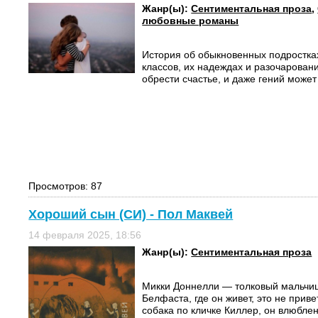
Жанр(ы):
Сентиментальная проза
,
любовные романы
История об обыкновенных подростка
классов, их надеждах и разочарован
обрести счастье, и даже гений может 
Просмотров: 87
Хороший сын (СИ) - Пол Маквей
14 февраля 2025, 18:56
Жанр(ы):
Сентиментальная проза
Микки Доннелли — толковый мальчиш
Белфаста, где он живет, это не приве
собака по кличке Киллер, он влюблен