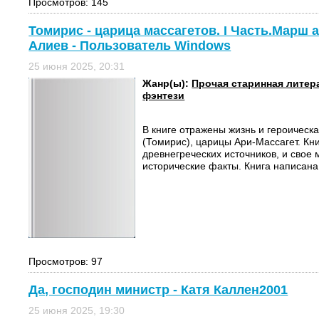
Просмотров: 145
Томирис - царица массагетов. I Часть.Марш 
Алиев - Пользователь Windows
25 июня 2025, 20:31
Жанр(ы):
Прочая старинная литер
фэнтези
В книге отражены жизнь и героическ
(Томирис), царицы Ари-Массагет. Кн
древнегреческих источников, и свое 
исторические факты. Книга написана 
Просмотров: 97
Да, господин министр - Катя Каллен2001
25 июня 2025, 19:30