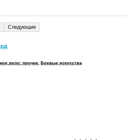
3
Следующие
Род
ное дело: прочее
,
Боевые искусства