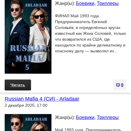
Жанр(ы):
Боевики
,
Триллеры
ФИНАЛ Май 1993 года.
Предприниматель Евгений
Соловьёв, в определённых кругах
известный как Жека Соловей, только
что возвратился из США, где
находился по крайне деликатному и
опасному делу — вызволял из...
Читать
0
Russian Mafia 4 (СИ) - Arladaar
2 декабря 2025, 17:00
Жанр(ы):
Боевики
,
Триллеры
Май 1993 года. Предприниматель