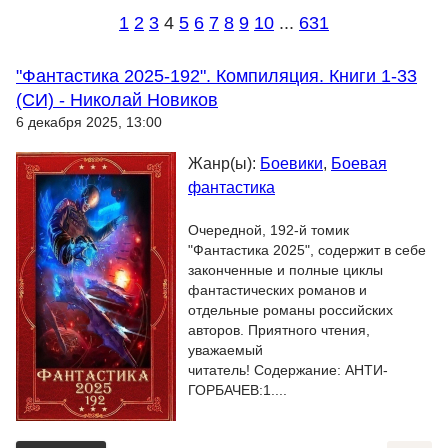
1
2
3
4
5
6
7
8
9
10
...
631
"Фантастика 2025-192". Компиляция. Книги 1-33
(СИ) - Николай Новиков
6 декабря 2025, 13:00
Жанр(ы):
Боевики
,
Боевая
фантастика
Очередной, 192-й томик
"Фантастика 2025", содержит в себе
законченные и полные циклы
фантастических романов и
отдельные романы российских
авторов. Приятного чтения,
уважаемый
читатель! Содержание: АНТИ-
ГОРБАЧЕВ:1....