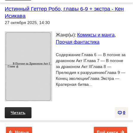
Истинный Геттер Робо, главы 6-9 + экстра - Кен
Исикава
27 октября 2025, 14:30
Жанр(ы):
Комиксы и манга
,
Прочая фантастика
Содержание:Глава 6 — В погоне за
драконом Акт IГлава 7 — В погоне
за драконом Акт IIГлава 8 —
Прелюдия к разрушениюГлава 9 —
Конец эволюцииГлава Экстра —
Кратерная битва...
Читать
0
Новые
Ещё книги