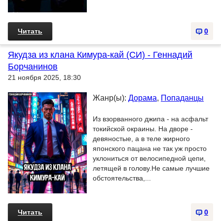
Читать
0
Якудза из клана Кимура-кай (СИ) - Геннадий
Борчанинов
21 ноября 2025, 18:30
Жанр(ы):
Дорама
,
Попаданцы
Из взорванного джипа - на асфальт
токийской окраины. На дворе -
девяностые, а в теле жирного
японского пацана не так уж просто
уклониться от велосипедной цепи,
летящей в голову.Не самые лучшие
обстоятельства,...
Читать
0