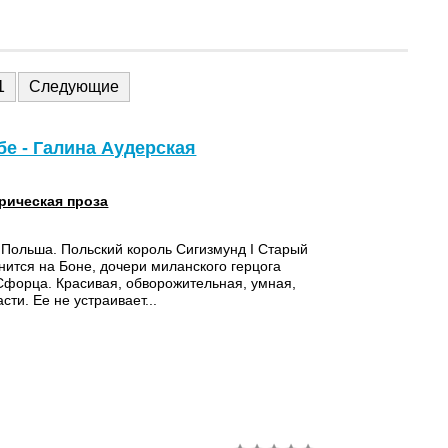
1
Следующие
бе - Галина Аудерская
рическая проза
Польша. Польский король Сигизмунд I Старый
нится на Боне, дочери миланского герцога
форца. Красивая, обворожительная, умная,
асти. Ее не устраивает...