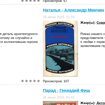
Просмотров: 67
Наталья - Александр Минчин
26 июня 2025, 01:59
Жанр(ы):
Совр
 деталь архитектурного
Роман нашего с
оэтому не случайно и
представителя 
тся коллективным героем
о любви с перв
..
захватившем ге
Просмотров: 107
Парад - Геннадий Фиш
26 июня 2025, 01:42
Жанр(ы):
Детс