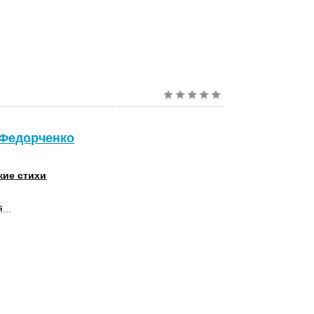
 Федорченко
кие стихи
...