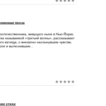
еменная проза
оотечественника, живущего ныне в Нью-Йорке,
так называемой «третьей волны», рассказывает
ого взгляда, о внезапно нахлынувшем чувстве,
роя и вытеснившем...
кие стихи