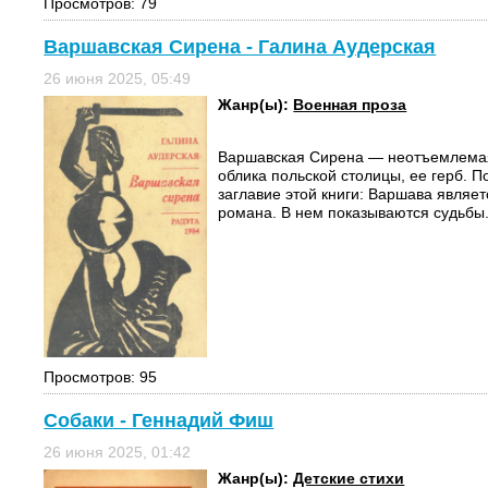
Просмотров: 79
Варшавская Сирена - Галина Аудерская
26 июня 2025, 05:49
Жанр(ы):
Военная проза
Варшавская Сирена — неотъемлемая
облика польской столицы, ее герб. П
заглавие этой книги: Варшава являе
романа. В нем показываются судьбы.
Просмотров: 95
Собаки - Геннадий Фиш
26 июня 2025, 01:42
Жанр(ы):
Детские стихи