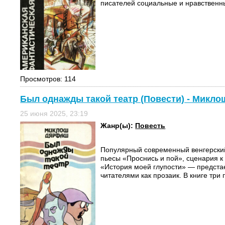
писателей социальные и нравственны
Просмотров: 114
Был однажды такой театр (Повести) - Микл
25 июня 2025, 23:19
Жанр(ы):
Повесть
Популярный современный венгерски
пьесы «Проснись и пой», сценария 
«История моей глупости» — предста
читателями как прозаик. В книге три п