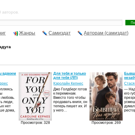
 авторов.
ниг
Жанры
Самиздат
Авторам (самиздат)
адуга
ы вдвоем
Для тебя и только
Бывши
для тебя (ЛП)
незаб
оррес
Кэролайн Кепнес
Стася
епляясь
Джо Голдберг готов
— Над
мы
к переменам.
его гу
 любовь.
Вместо того чтобы
презр
ть люди,
продавать книги, он
усмеш
ых нет
теперь пишет их. И
думал,
ше дома,
у него…
рест
Просмотров: 328
Просмотров: 269